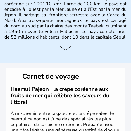
coréenne sur 100 210 km². Large de 200 km, le pays est
encadré à l'ouest par la Mer Jaune et à l'Est par la mer du
Japon. Il partage sa frontière terrestre avec la Corée du
Nord. Aux trois-quarts montagneux, le pays est partagé
du nord au sud par la chaîne des monts Taebek, culminant
à 1950 m avec le volcan Hallasan. Le pays compte près
de 52 millions d'habitants, dont 10 dans la capitale Séoul.
Histoire et administration
La
Corée du Sud
est un pays de l’
Asie de l’Es
t composé
de vingt provinces. Outre sa capitale
Séoul
, Ulsan et
Pusan sont deux autres villes majeures du pays. Le
Carnet de voyage
christianisme et le bouddhisme en sont les deux
principales religions. Ce pays partage sa culture avec la
Corée du Nord
. Les Jeux Olympiques s’y sont déroulés en
Haemul Pajeon : la crêpe coréenne aux
1988, de même que la Coupe du Monde de football en
fruits de mer qui célèbre les saveurs du
2002, en collaboration avec le Japon.
littoral
À mi-chemin entre la galette et la crêpe salée, le
haemul pajeon est l'une des spécialités les plus
populaires de la cuisine coréenne. Préparée avec
une pâte légère, une généreuse quantité de ciboule