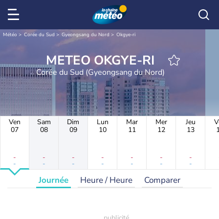
Météo
Corée du Sud
Gyeongsang du Nord
Okgye-ri
METEO OKGYE-RI
Corée du Sud (Gyeongsang du Nord)
Ven
Sam
Dim
Lun
Mar
Mer
Jeu
V
07
08
09
10
11
12
13
-
-
-
-
-
-
-
-
-
-
-
-
-
-
Journée
Heure / Heure
Comparer