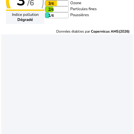
3
/6
Ozone
3
/6
Particules fines
2
/6
Indice pollution
Poussières
1
/6
Dégradé
Données établies par
Copernicus AMS(2026)