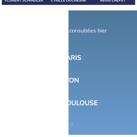
FLORENT SCHINDLER
CYRILLE DUCHESNE
RÉGIS CRÊPET
Top 10 villes
Prévisions Météo les plus consultées hier
1
PARIS
2
LYON
3
TOULOUSE