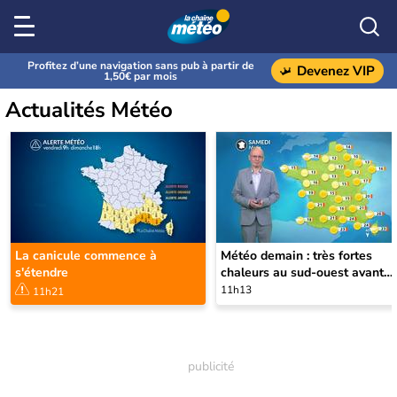
Profitez d’une navigation sans pub à partir de
Devenez VIP
1,50€ par mois
Actualités Météo
La canicule commence à
Météo demain : très fortes
s'étendre
chaleurs au sud-ouest avant
des orages, jusqu'à 39°C
11h13
11h21