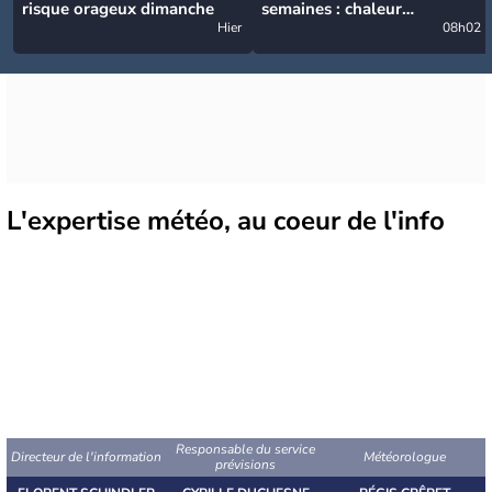
risque orageux dimanche
semaines : chaleur
Hier
prédominante jusqu'en
08h02
septembre
L'expertise météo
, au coeur de l'info
Responsable du service
Directeur de l'information
Météorologue
prévisions