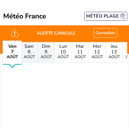
Météo France
MÉTÉO PLAGE
Consulter
ALERTE CANICULE
Ven
Sam
Dim
Lun
Mar
Mer
Jeu
7
8
9
10
11
12
13
AOÛT
AOÛT
AOÛT
AOÛT
AOÛT
AOÛT
AOÛT
A