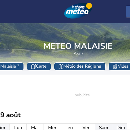
METEO MALAISIE
Asie
Malaisie ?
Carte
Météo
des Régions
Villes
19 août
im
Lun
Mar
Mer
Jeu
Ven
Sam
Dim