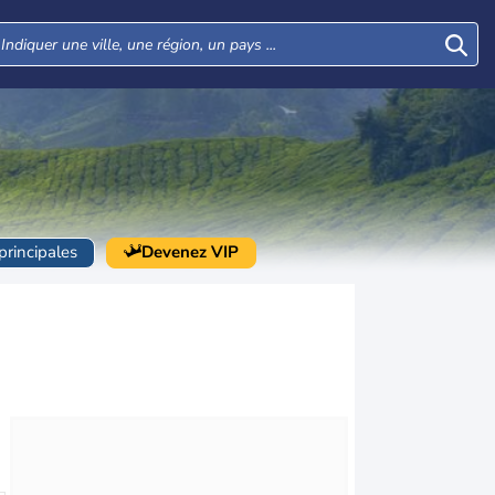
 principales
Devenez VIP
Lun
Mar
Mer
Jeu