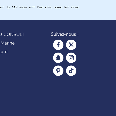
r, la Malaisie est l'un des pays les plus
parties bien distinctes (Occidentale et
e. C'est l'un des « tigres » de la région,
ays en voie de développement » à « pays
ns d'habitants. La religion dominante est
Suivez-nous :
O CONSULT
 Marine
 pro