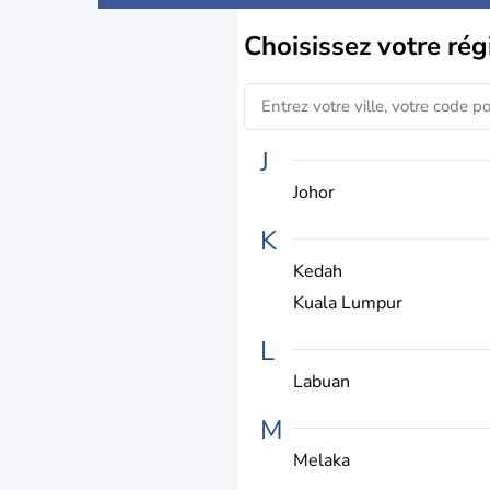
Choisissez
votre rég
J
Johor
K
Kedah
Kuala Lumpur
L
Labuan
M
Melaka