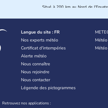
Situé à 200 km au Nord de l'Equateu
importants d'Asiedu Sud-Est. Deux 
Orientale) constituent son territoir
passant en quelques années de « p
développé », riche de ses 27 millio
l'Islam.
Langue du site : FR
METE
Nos experts météo
Météo
Certificat d'intempéries
Météo
Alerte météo
Nous connaître
Nous rejoindre
Nous contacter
Légende des pictogrammes
Retrouvez nos applications :