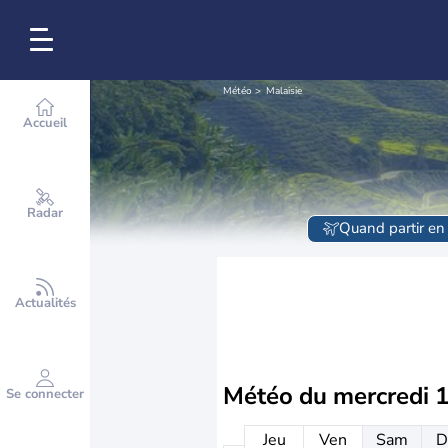
Météo
Malaisie
Accueil
Radar
Quand partir en 
Actualités
Météo du
mercredi 
Se connecter
Jeu
Ven
Sam
D