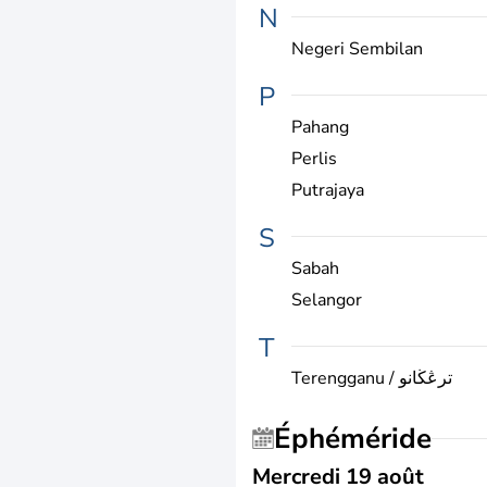
N
Negeri Sembilan
P
Pahang
Perlis
Putrajaya
S
Sabah
Selangor
T
Terengganu / ترڠڬانو
Éphéméride
Mercredi 19 août