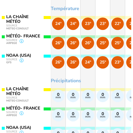
Température
LA CHAÎNE
MÉTÉO
24°
24°
23°
23°
22°
2
SOURCE
METEO CONSULT
MÉTÉO- FRANCE
SOURCE
26°
26°
26°
25°
25°
2
ARPEGE
NOAA (USA)
SOURCE
26°
26°
24°
25°
23°
2
GFS
Précipitations
LA CHAÎNE
MÉTÉO
0
0
0
0
0
mm
mm
mm
mm
mm
m
SOURCE
METEO CONSULT
MÉTÉO- FRANCE
SOURCE
0
0
0
0
0
ARPEGE
mm
mm
mm
mm
mm
m
NOAA (USA)
SOURCE