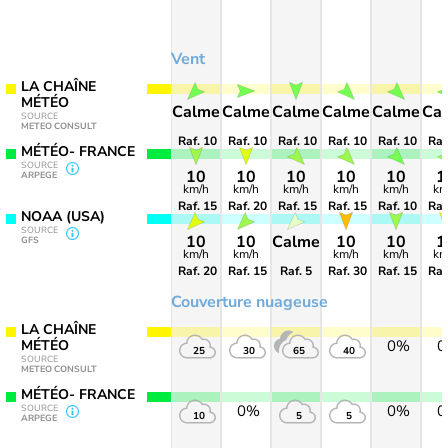
Vent
LA CHAÎNE
MÉTÉO
Calme
Calme
Calme
Calme
Calme
Ca
SOURCE
METEO CONSULT
Raf. 10
Raf. 10
Raf. 10
Raf. 10
Raf. 10
Raf
MÉTÉO- FRANCE
SOURCE
10
10
10
10
10
1
ARPEGE
km/h
km/h
km/h
km/h
km/h
km
Raf. 15
Raf. 20
Raf. 15
Raf. 15
Raf. 10
Raf
NOAA (USA)
SOURCE
10
10
Calme
10
10
1
GFS
km/h
km/h
km/h
km/h
km
Raf. 20
Raf. 15
Raf. 5
Raf. 30
Raf. 15
Raf
Couverture nuageuse
LA CHAÎNE
MÉTÉO
0%
25
30
65
40
SOURCE
METEO CONSULT
MÉTÉO- FRANCE
0%
0%
SOURCE
10
5
5
ARPEGE