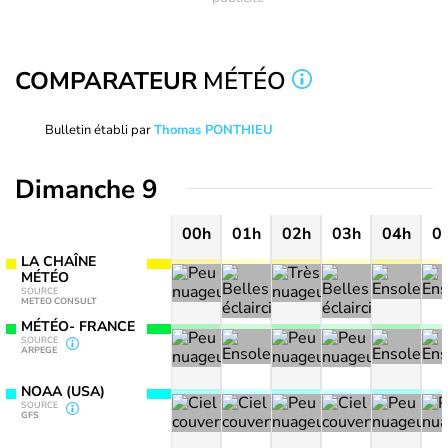
COMPARATEUR
MÉTÉO
Bulletin établi par
Thomas PONTHIEU
Dimanche 9
00h
01h
02h
03h
04h
0
LA CHAÎNE
MÉTÉO
SOURCE
METEO CONSULT
MÉTÉO- FRANCE
SOURCE
ARPEGE
NOAA (USA)
SOURCE
GFS