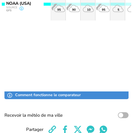
NOAA (USA)
SOURCE
95
90
10
95
5
GFS
Comment fonctionne le comparateur
Recevoir la météo de ma ville
Partager