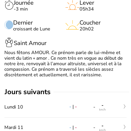
Journée
Lever
-3 min
05h34
Dernier
Coucher
croissant de Lune
20h02
Saint Amour
Nous fêtons AMOUR. Ce prénom parle de lui-même et
vient du latin « amor . Ce nom très en vogue au début de
notre ère, renvoyait à l’amour altruiste, universel et à la
compassion. Ce prénom a traversé les siècles assez
discrètement et actuellement, il est rarissime.
jours suivants
-
-
|
-
Lundi 10
-
km/h
-
-
|
-
Mardi 11
-
km/h