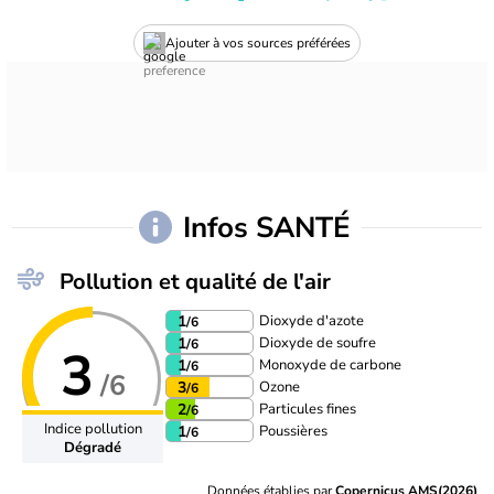
Ajouter à vos sources préférées
Infos SANTÉ
Pollution et qualité de l'air
Dioxyde d'azote
1
/6
Dioxyde de soufre
1
/6
3
Monoxyde de carbone
1
/6
/6
Ozone
3
/6
Particules fines
2
/6
Indice pollution
Poussières
1
/6
Dégradé
Données établies par
Copernicus AMS(2026)