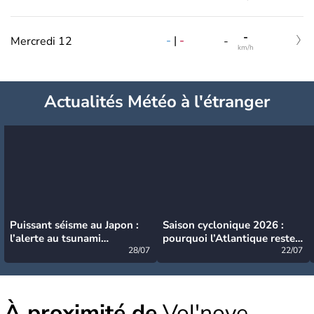
-
-
|
-
Mercredi 12
-
km/h
Actualités Météo à l'étranger
Puissant séisme au Japon :
Saison cyclonique 2026 :
l’alerte au tsunami
pourquoi l’Atlantique reste
désormais levée
28/07
très calme à ce stade ?
22/07
À proximité de
Vol'noye