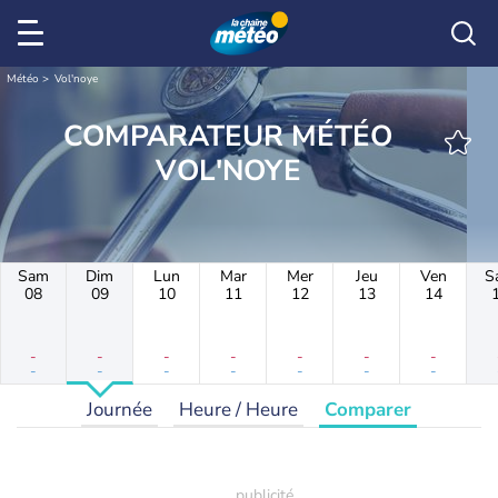
Météo
Vol'noye
COMPARATEUR MÉTÉO
VOL'NOYE
Sam
Dim
Lun
Mar
Mer
Jeu
Ven
S
08
09
10
11
12
13
14
-
-
-
-
-
-
-
-
-
-
-
-
-
-
Journée
Heure / Heure
Comparer