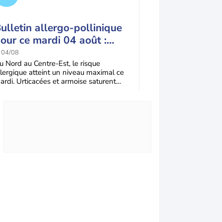
ulletin allergo-pollinique
Alerte rouge 
our ce mardi 04 août :
dans le Nord e
isque maximal au nord-
urticacées et 
e 04/08
le 02/08
st
violents exace
u Nord au Centre-Est, le risque
Alerte maximale pour
llergique atteint un niveau maximal ce
moitié nord et le cen
risque demain
ardi. Urticacées et armoise saturent
subissent un risque a
'air, exacerbées par la chaleur. Seule la
Orages et chaleur vo