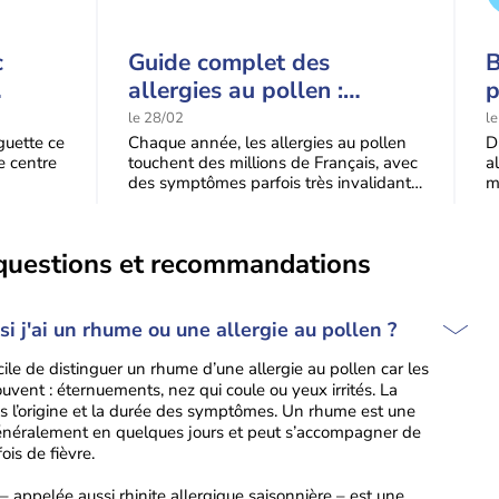
c
Guide complet des
B
allergies au pollen :
p
ur la
plantes allergisantes,
r
le 28/02
l
edi
symptômes et solutions
e
guette ce
Chaque année, les allergies au pollen
D
e centre
touchent des millions de Français, avec
a
des symptômes parfois très invalidants.
m
ollens
Ce guide complet vous aide à
l
: questions et recommandations
i j'ai un rhume ou une allergie au pollen ?
icile de distinguer un rhume d’une allergie au pollen car les
ent : éternuements, nez qui coule ou yeux irrités. La
ns l’origine et la durée des symptômes. Un rhume est une
t généralement en quelques jours et peut s’accompagner de
ois de fièvre.
n – appelée aussi rhinite allergique saisonnière – est une