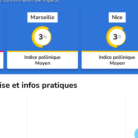
de concentration par espèce.
Marseille
Nice
3
3
/5
/5
Indice pollinique
Indice pollinique
Moyen
Moyen
ise et infos pratiques