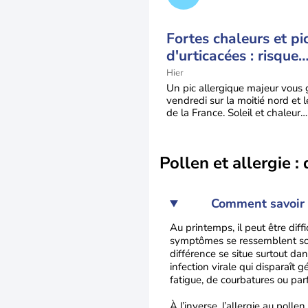
Fortes chaleurs et pi
d'urticacées : risque
allergique maximal s
Hier
moitié nord ce vendr
Un pic allergique majeur vous 
vendredi sur la moitié nord et l
de la France. Soleil et chaleur
exacerbent la dispersion des p
Pollen et allergie 
Comment savoir s
Au printemps, il peut être diff
symptômes se ressemblent souv
différence se situe surtout da
infection virale qui disparaî
fatigue, de courbatures ou parf
À l’inverse, l’allergie au polle