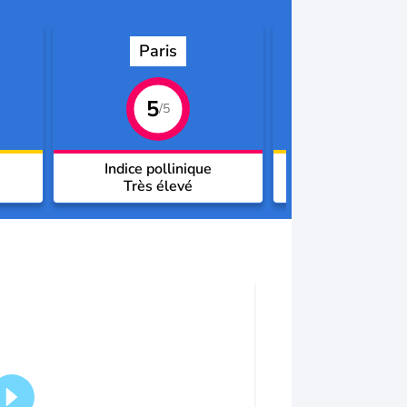
Paris
Toulous
5
3
/5
/5
Indice pollinique
Indice pollin
Très élevé
Moyen