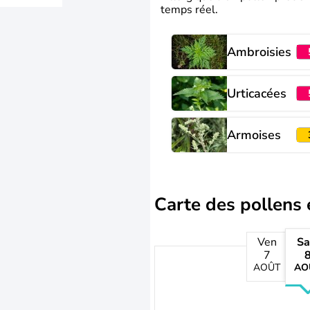
temps réel.
Ambroisies
Urticacées
Armoises
Carte des pollens 
Ven
S
7
AOÛT
AO