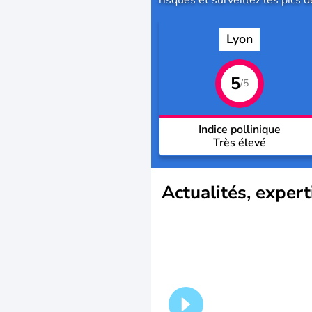
risques et surveillez les pics 
Lyon
5
/5
Indice pollinique
Très élevé
Actualités, expert