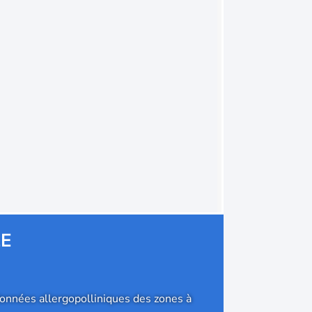
LE
 données allergopolliniques des zones à