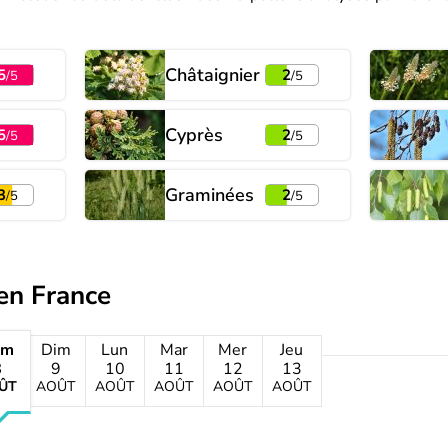
Châtaignier
5
2
/5
/5
Cyprès
5
2
/5
/5
Graminées
3
2
/5
/5
en France
am
Dim
Lun
Mar
Mer
Jeu
8
9
10
11
12
13
ÛT
AOÛT
AOÛT
AOÛT
AOÛT
AOÛT