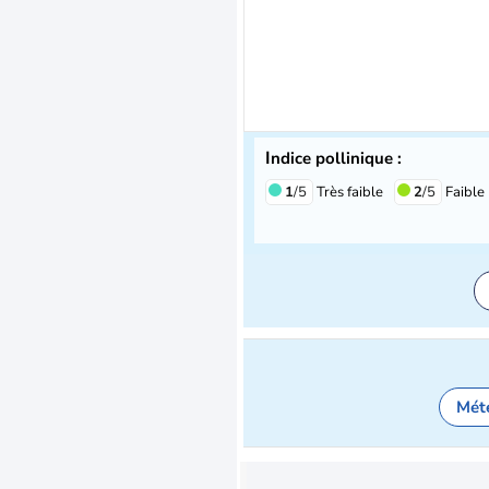
Indice pollinique :
1
/5
Très faible
2
/5
Faible
Mét