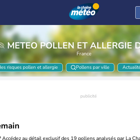
METEO POLLEN ET ALLERGIE 
France
es risques pollen et allergie
Pollens par ville
Actualité
emain
? Accédez au détail exclusif des 19 pollens analysés par La Ch