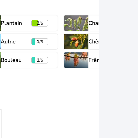
Plantain
Charme
2
1
/5
/5
Aulne
Chêne
1
1
/5
/5
Bouleau
Frêne
1
1
/5
/5