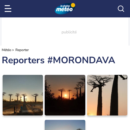
Météo
Reporter
Reporters #MORONDAVA
Morondava
Thierryb97
Morondava
Thierryb97
Morondava
chantal37170
13/09/2018
12/09/2018
13/12/2010