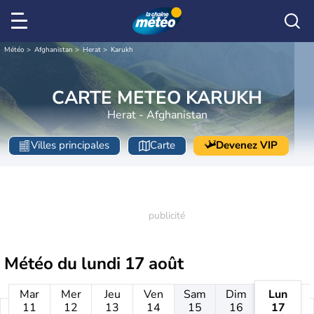
Météo
Afghanistan
Herat
Karukh
CARTE METEO KARUKH
Herat - Afghanistan
Villes principales
Carte
Devenez VIP
Météo du
lundi 17 août
Mar
Mer
Jeu
Ven
Sam
Dim
Lun
11
12
13
14
15
16
17