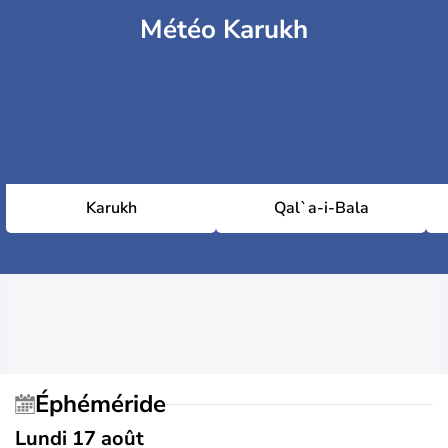
Météo Karukh
Karukh
Qal`a-i-Bala
Éphéméride
Lundi 17 août