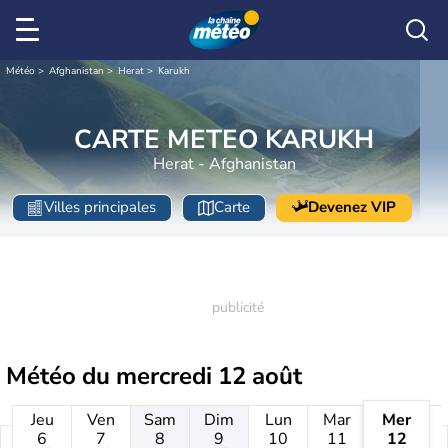
Météo
Afghanistan
Herat
Karukh
CARTE METEO KARUKH
Herat - Afghanistan
Villes principales
Carte
Devenez VIP
Météo du
mercredi 12 août
Jeu
Ven
Sam
Dim
Lun
Mar
Mer
6
7
8
9
10
11
12