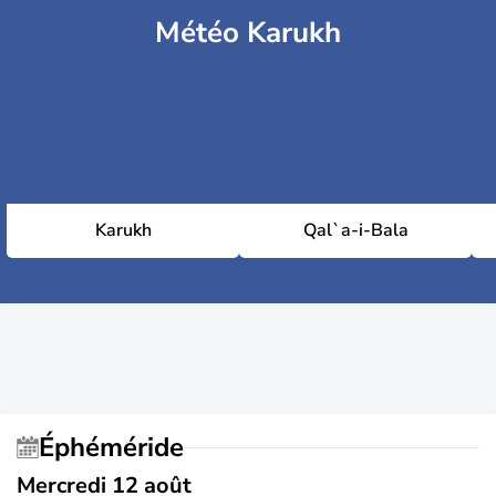
Météo Karukh
Karukh
Qal`a-i-Bala
Éphéméride
Mercredi 12 août