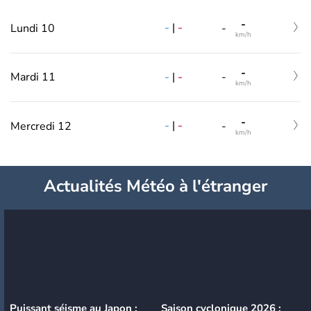
-
-
|
-
Lundi 10
-
km/h
-
-
|
-
Mardi 11
-
km/h
-
-
|
-
Mercredi 12
-
km/h
Actualités Météo à l'étranger
Puissant séisme au Japon :
Saison cyclonique 2026 :