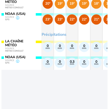
MÉTÉO
20°
19°
19°
19°
18°
1
SOURCE
METEO CONSULT
NOAA (USA)
SOURCE
23°
23°
22°
22°
21°
2
GFS
Précipitations
LA CHAÎNE
MÉTÉO
0
0
0
0
0
mm
mm
mm
mm
mm
m
SOURCE
METEO CONSULT
NOAA (USA)
SOURCE
0
0
0.3
0
0
GFS
mm
mm
mm
mm
mm
m