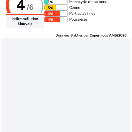
4
Monoxyde de carbone
1
/6
/6
Ozone
3
/6
Particules fines
4
/6
Indice pollution
Poussières
4
/6
Mauvais
Données établies par
Copernicus AMS(2026)