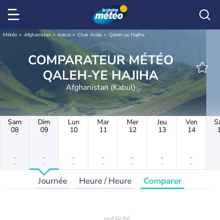
Météo
Afghanistan
Kabul
Char Asiab
Qaleh-ye Hajiha
COMPARATEUR MÉTÉO
QALEH-YE HAJIHA
Afghanistan (Kabul)
Sam
Dim
Lun
Mar
Mer
Jeu
Ven
S
08
09
10
11
12
13
14
-
-
-
-
-
-
-
-
-
-
-
-
-
-
Journée
Heure / Heure
Comparer