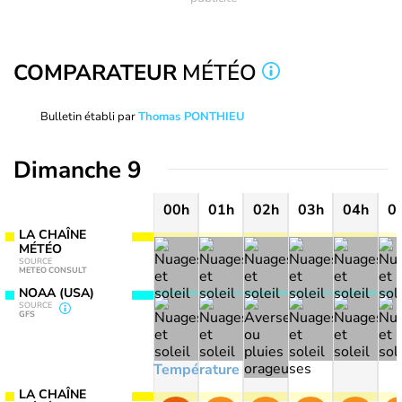
COMPARATEUR
MÉTÉO
Bulletin établi par
Thomas PONTHIEU
Dimanche 9
00h
01h
02h
03h
04h
0
LA CHAÎNE
MÉTÉO
SOURCE
METEO CONSULT
NOAA (USA)
SOURCE
GFS
Température
LA CHAÎNE