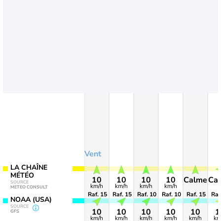
Vent
LA CHAÎNE
MÉTÉO
10
10
10
10
Calme
Ca
SOURCE
km/h
km/h
km/h
km/h
METEO CONSULT
Raf. 15
Raf. 15
Raf. 10
Raf. 10
Raf. 15
Raf
NOAA (USA)
SOURCE
10
10
10
10
10
1
GFS
km/h
km/h
km/h
km/h
km/h
km