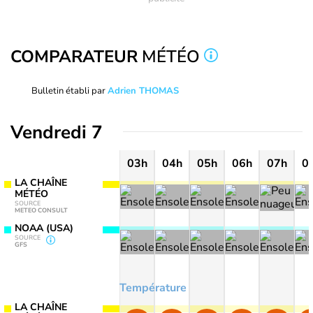
COMPARATEUR
MÉTÉO
Bulletin établi par
Adrien THOMAS
Vendredi 7
03h
04h
05h
06h
07h
0
LA CHAÎNE
MÉTÉO
SOURCE
METEO CONSULT
NOAA (USA)
SOURCE
GFS
Température
LA CHAÎNE