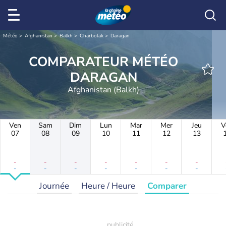
Météo
Afghanistan
Balkh
Charbolak
Daragan
COMPARATEUR MÉTÉO
DARAGAN
Afghanistan (Balkh)
Ven
Sam
Dim
Lun
Mar
Mer
Jeu
V
07
08
09
10
11
12
13
-
-
-
-
-
-
-
-
-
-
-
-
-
-
Journée
Heure / Heure
Comparer