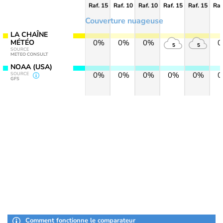
Raf. 15
Raf. 10
Raf. 10
Raf. 15
Raf. 15
Raf
Couverture nuageuse
LA CHAÎNE
MÉTÉO
0%
0%
0%
5
5
SOURCE
METEO CONSULT
NOAA (USA)
0%
0%
0%
0%
0%
SOURCE
GFS
Comment fonctionne le comparateur