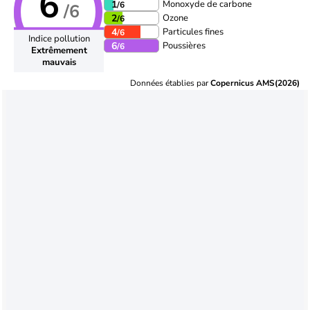
6
Monoxyde de carbone
1
/6
/6
Ozone
2
/6
Particules fines
4
/6
Indice pollution
Poussières
6
/6
Extrêmement
mauvais
Données établies par
Copernicus AMS(2026)