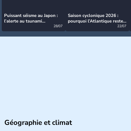
Puissant séisme au Japon :
Saison cyclonique 2026 :
l’alerte au tsunami
pourquoi l’Atlantique reste
désormais levée
28/07
très calme à ce stade ?
22/07
Géographie et climat