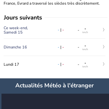
France, Evrard a traversé les siècles très discrètement.
jours suivants
Ce week-end,
-
-
|
-
-
Samedi 15
km/h
-
-
|
-
Dimanche 16
-
km/h
-
-
|
-
Lundi 17
-
km/h
Actualités Météo à l'étranger