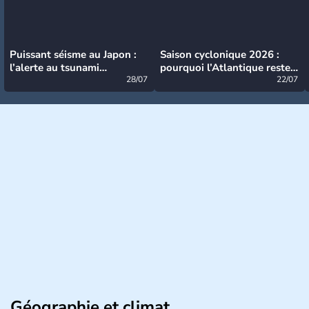
Puissant séisme au Japon :
Saison cyclonique 2026 :
l’alerte au tsunami
pourquoi l’Atlantique reste
désormais levée
28/07
très calme à ce stade ?
22/07
Géographie et climat