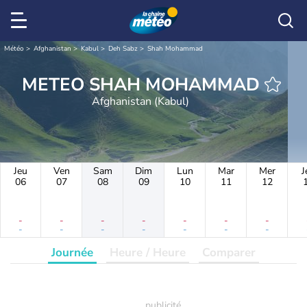
Météo
Afghanistan
Kabul
Deh Sabz
Shah Mohammad
METEO SHAH MOHAMMAD
Afghanistan (Kabul)
Jeu
Ven
Sam
Dim
Lun
Mar
Mer
J
06
07
08
09
10
11
12
-
-
-
-
-
-
-
-
-
-
-
-
-
-
Journée
Heure / Heure
Comparer