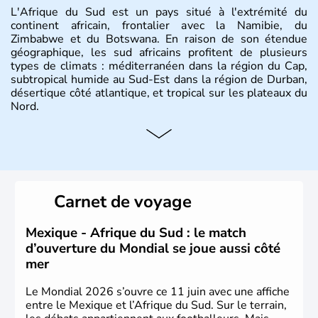
L'Afrique du Sud est un pays situé à l'extrémité du
continent africain, frontalier avec la Namibie, du
Zimbabwe et du Botswana. En raison de son étendue
géographique, les sud africains profitent de plusieurs
types de climats : méditerranéen dans la région du Cap,
subtropical humide au Sud-Est dans la région de Durban,
désertique côté atlantique, et tropical sur les plateaux du
Nord.
Histoire et administration
Sous le régime de l'apartheid de 1948 à 1991, l'Afrique
du Sud a connu une évolution démocratique avec
l'accession au pouvoir de l'ancien prisonnier Nelson
Carnet de voyage
Mandela. Sa capitale administrative est aujourd'hui
Pretoria. L'Afrique du Sud est riche en ressources
minières, notamment avec l'or et le charbon.
Mexique - Afrique du Sud : le match
d’ouverture du Mondial se joue aussi côté
mer
Le Mondial 2026 s’ouvre ce 11 juin avec une affiche
entre le Mexique et l’Afrique du Sud. Sur le terrain,