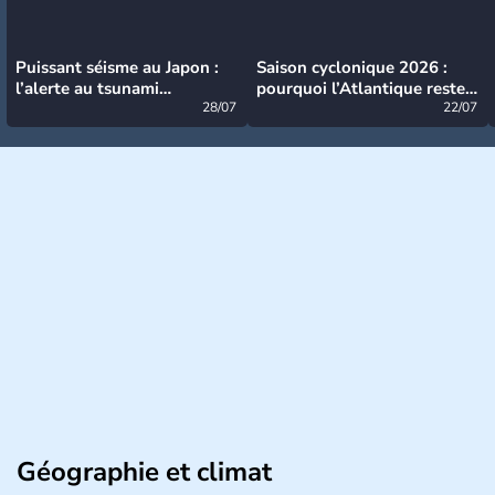
Puissant séisme au Japon :
Saison cyclonique 2026 :
l’alerte au tsunami
pourquoi l’Atlantique reste
désormais levée
28/07
très calme à ce stade ?
22/07
Géographie et climat