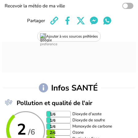
Recevoir la météo de ma ville
Partager
Ajouter à vos sources préférées
Infos SANTÉ
Pollution et qualité de l'air
Dioxyde d'azote
1
/6
Dioxyde de soufre
1
/6
2
Monoxyde de carbone
1
/6
/6
Ozone
2
/6