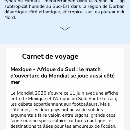
types de climats : méditerranéen dans la région du Cap,
subtropical humide au Sud-Est dans la région de Durban,
désertique côté atlantique, et tropical sur les plateaux du
Nord.
Histoire et administration
Sous le régime de l'apartheid de 1948 à 1991, l'Afrique
du Sud a connu une évolution démocratique avec
l'accession au pouvoir de l'ancien prisonnier Nelson
Carnet de voyage
Mandela. Sa capitale administrative est aujourd'hui
Pretoria. L'Afrique du Sud est riche en ressources
minières, notamment avec l'or et le charbon.
Mexique - Afrique du Sud : le match
d’ouverture du Mondial se joue aussi côté
mer
Le Mondial 2026 s’ouvre ce 11 juin avec une affiche
entre le Mexique et l’Afrique du Sud. Sur le terrain,
les débats appartiennent aux footballeurs. Mais
côté mer, ces deux pays ont aussi de solides
arguments à faire valoir, entre lagons, grands caps,
faune marine spectaculaire, cultures nautiques et
destinations taillées pour les amoureux de l’océan.