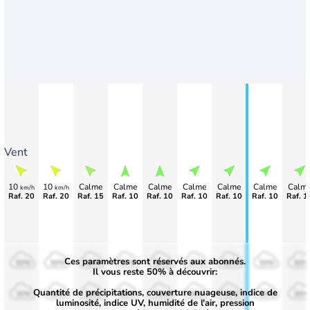
Vent
10
10
Calme
Calme
Calme
Calme
Calme
Calme
Calm
km/h
km/h
Raf. 20
Raf. 20
Raf. 15
Raf. 10
Raf. 10
Raf. 10
Raf. 10
Raf. 10
Raf. 1
Ces paramètres sont réservés aux abonnés.
50%
50%
50%
50%
50%
50%
50%
50%
50%
Il vous reste 50% à découvrir:
Quantité de précipitations, couverture nuageuse, indice de
30%
30%
30%
30%
30%
30%
30%
30%
30%
luminosité, indice UV, humidité de l'air, pression