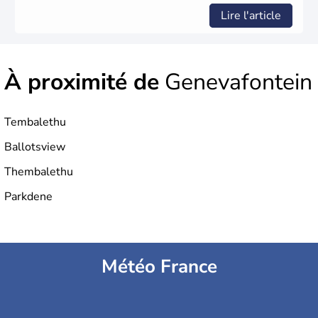
Lire l'article
À proximité de
Genevafontein
Tembalethu
Ballotsview
Thembalethu
Parkdene
Météo France