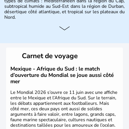
types de climats : méditerranéen dans la région du Cap,
subtropical humide au Sud-Est dans la région de Durban,
désertique côté atlantique, et tropical sur les plateaux du
Nord.
Histoire et administration
Sous le régime de l'apartheid de 1948 à 1991, l'Afrique
du Sud a connu une évolution démocratique avec
l'accession au pouvoir de l'ancien prisonnier Nelson
Carnet de voyage
Mandela. Sa capitale administrative est aujourd'hui
Pretoria. L'Afrique du Sud est riche en ressources
minières, notamment avec l'or et le charbon.
Mexique - Afrique du Sud : le match
d’ouverture du Mondial se joue aussi côté
mer
Le Mondial 2026 s’ouvre ce 11 juin avec une affiche
entre le Mexique et l’Afrique du Sud. Sur le terrain,
les débats appartiennent aux footballeurs. Mais
côté mer, ces deux pays ont aussi de solides
arguments à faire valoir, entre lagons, grands caps,
faune marine spectaculaire, cultures nautiques et
destinations taillées pour les amoureux de l’océan.