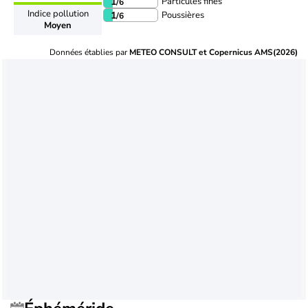
Particules fines
1
/6
Indice pollution
Poussières
1
/6
Moyen
Données établies par
METEO CONSULT et Copernicus AMS(2026)