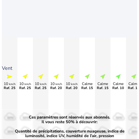
Vent
10
10
10
10
10
Calme
Calme
Calme
Calme
km/h
km/h
km/h
km/h
km/h
Raf. 25
Raf. 25
Raf. 25
Raf. 20
Raf. 20
Raf. 15
Raf. 15
Raf. 10
Raf. 1
Ces paramètres sont réservés aux abonnés.
50%
50%
50%
50%
50%
50%
50%
50%
50%
Il vous reste 50% à découvrir:
Quantité de précipitations, couverture nuageuse, indice de
30%
30%
30%
30%
30%
30%
30%
30%
30%
luminosité, indice UV, humidité de l'air, pression