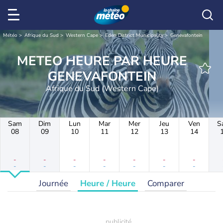
Météo
Afrique du Sud
Western Cape
Eden District Municipality
Genevafontein
METEO HEURE PAR HEURE
GENEVAFONTEIN
Afrique du Sud (Western Cape)
Sam
Dim
Lun
Mar
Mer
Jeu
Ven
S
08
09
10
11
12
13
14
-
-
-
-
-
-
-
-
-
-
-
-
-
-
Journée
Heure / Heure
Comparer