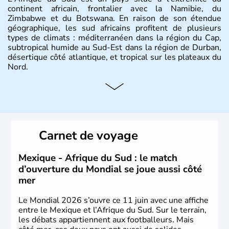
continent africain, frontalier avec la Namibie, du
Zimbabwe et du Botswana. En raison de son étendue
géographique, les sud africains profitent de plusieurs
types de climats : méditerranéen dans la région du Cap,
subtropical humide au Sud-Est dans la région de Durban,
désertique côté atlantique, et tropical sur les plateaux du
Nord.
Histoire et administration
Sous le régime de l'apartheid de 1948 à 1991, l'Afrique
du Sud a connu une évolution démocratique avec
l'accession au pouvoir de l'ancien prisonnier Nelson
Carnet de voyage
Mandela. Sa capitale administrative est aujourd'hui
Pretoria. L'Afrique du Sud est riche en ressources
minières, notamment avec l'or et le charbon.
Mexique - Afrique du Sud : le match
d’ouverture du Mondial se joue aussi côté
mer
Le Mondial 2026 s’ouvre ce 11 juin avec une affiche
entre le Mexique et l’Afrique du Sud. Sur le terrain,
les débats appartiennent aux footballeurs. Mais