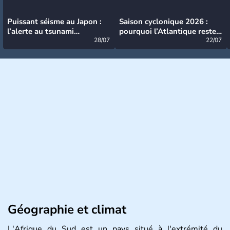
Puissant séisme au Japon :
Saison cyclonique 2026 :
l’alerte au tsunami
pourquoi l’Atlantique reste
désormais levée
28/07
très calme à ce stade ?
22/07
Géographie et climat
L'Afrique du Sud est un pays situé à l'extrémité du