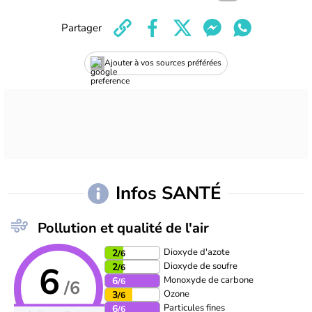
Partager
Ajouter à vos sources préférées
Infos SANTÉ
Pollution et qualité de l'air
Dioxyde d'azote
2
/6
6
Dioxyde de soufre
2
/6
Monoxyde de carbone
6
/6
/6
Ozone
3
/6
Particules fines
6
/6