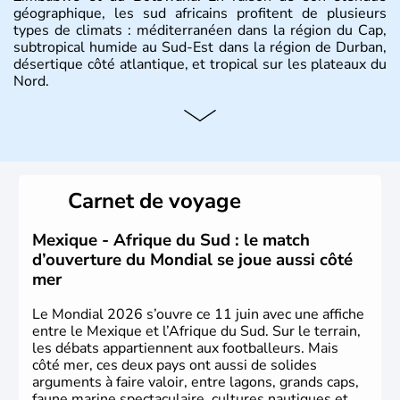
géographique, les sud africains profitent de plusieurs
types de climats : méditerranéen dans la région du Cap,
subtropical humide au Sud-Est dans la région de Durban,
désertique côté atlantique, et tropical sur les plateaux du
Nord.
Histoire et administration
Sous le régime de l'apartheid de 1948 à 1991, l'Afrique
du Sud a connu une évolution démocratique avec
l'accession au pouvoir de l'ancien prisonnier Nelson
Carnet de voyage
Mandela. Sa capitale administrative est aujourd'hui
Pretoria. L'Afrique du Sud est riche en ressources
minières, notamment avec l'or et le charbon.
Mexique - Afrique du Sud : le match
d’ouverture du Mondial se joue aussi côté
mer
Le Mondial 2026 s’ouvre ce 11 juin avec une affiche
entre le Mexique et l’Afrique du Sud. Sur le terrain,
les débats appartiennent aux footballeurs. Mais
côté mer, ces deux pays ont aussi de solides
arguments à faire valoir, entre lagons, grands caps,
faune marine spectaculaire, cultures nautiques et