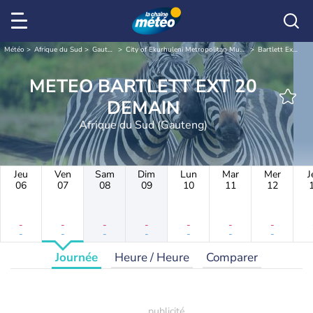
Météo
Afrique du Sud
Gauteng
City of Ekurhuleni Metropolitan Municipality
Bartlett Ext 20
METEO BARTLETT EXT 20
DEMAIN
Afrique du Sud (Gauteng)
Jeu
Ven
Sam
Dim
Lun
Mar
Mer
J
06
07
08
09
10
11
12
-
-
-
-
-
-
-
-
-
-
-
-
-
-
Journée
Heure / Heure
Comparer