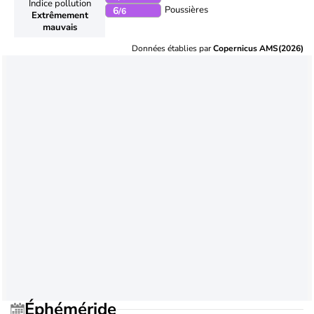
Indice pollution
Poussières
6
/6
Extrêmement
mauvais
Données établies par
Copernicus AMS(2026)
Éphéméride