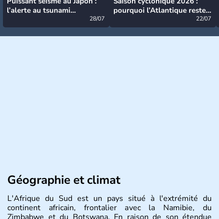
Puissant séisme au Japon :
Saison cyclonique 2026 :
l’alerte au tsunami
pourquoi l’Atlantique reste
désormais levée
28/07
très calme à ce stade ?
22/07
Géographie et climat
L'Afrique du Sud est un pays situé à l'extrémité du
continent africain, frontalier avec la Namibie, du
Zimbabwe et du Botswana. En raison de son étendue