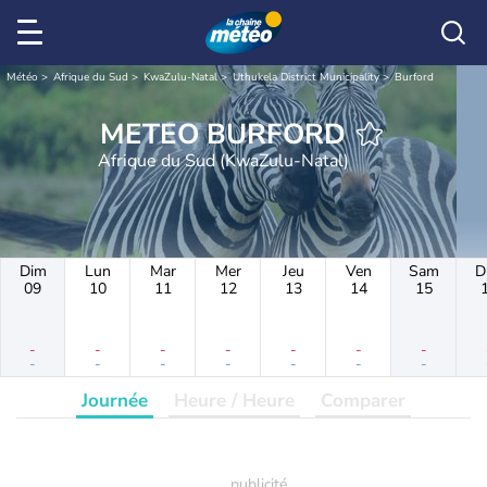
Météo
Afrique du Sud
KwaZulu-Natal
Uthukela District Municipality
Burford
METEO BURFORD
Afrique du Sud (KwaZulu-Natal)
Dim
Lun
Mar
Mer
Jeu
Ven
Sam
D
09
10
11
12
13
14
15
-
-
-
-
-
-
-
-
-
-
-
-
-
-
Journée
Heure / Heure
Comparer