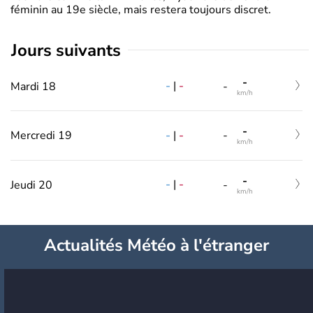
féminin au 19e siècle, mais restera toujours discret.
jours suivants
-
-
|
-
Mardi 18
-
km/h
-
-
|
-
Mercredi 19
-
km/h
-
-
|
-
Jeudi 20
-
km/h
Actualités Météo à l'étranger