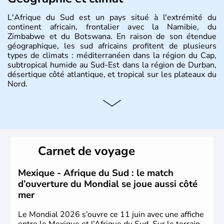
L'Afrique du Sud est un pays situé à l'extrémité du
continent africain, frontalier avec la Namibie, du
Zimbabwe et du Botswana. En raison de son étendue
géographique, les sud africains profitent de plusieurs
types de climats : méditerranéen dans la région du Cap,
subtropical humide au Sud-Est dans la région de Durban,
désertique côté atlantique, et tropical sur les plateaux du
Nord.
Histoire et administration
Sous le régime de l'apartheid de 1948 à 1991, l'Afrique
du Sud a connu une évolution démocratique avec
l'accession au pouvoir de l'ancien prisonnier Nelson
Carnet de voyage
Mandela. Sa capitale administrative est aujourd'hui
Pretoria. L'Afrique du Sud est riche en ressources
minières, notamment avec l'or et le charbon.
Mexique - Afrique du Sud : le match
d’ouverture du Mondial se joue aussi côté
mer
Le Mondial 2026 s’ouvre ce 11 juin avec une affiche