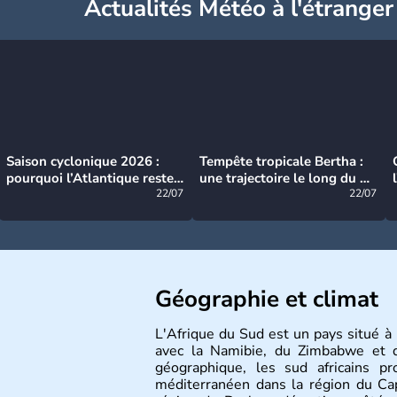
Actualités Météo à l'étranger
Saison cyclonique 2026 :
Tempête tropicale Bertha :
pourquoi l’Atlantique reste
une trajectoire le long du du
très calme à ce stade ?
22/07
littoral américain
22/07
Géographie et climat
L'Afrique du Sud est un pays situé à l
avec la Namibie, du Zimbabwe et 
géographique, les sud africains pr
méditerranéen dans la région du Ca