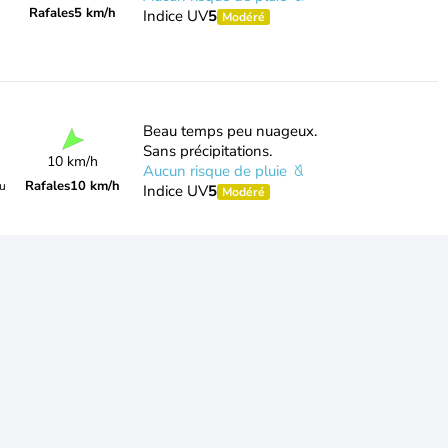
Rafales
5 km/h
Indice UV
5
Modéré
Beau temps peu nuageux.
Sans précipitations.
10 km/h
Aucun risque de pluie
Rafales
10 km/h
du
Indice UV
5
Modéré