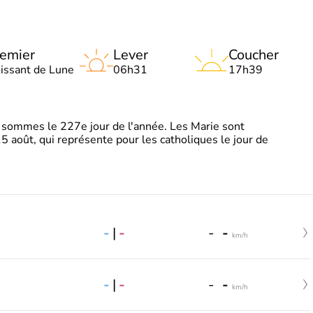
emier
Lever
Coucher
oissant de Lune
06h31
17h39
sommes le 227e jour de l'année. Les Marie sont
5 août, qui représente pour les catholiques le jour de
-
|
-
-
-
km/h
-
|
-
-
-
km/h