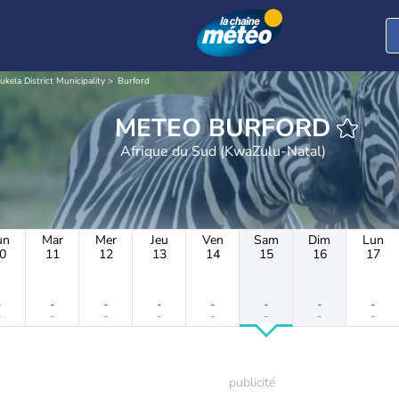
ukela District Municipality
Burford
METEO BURFORD
Afrique du Sud (KwaZulu-Natal)
un
Mar
Mer
Jeu
Ven
Sam
Dim
Lun
0
11
12
13
14
15
16
17
-
-
-
-
-
-
-
-
-
-
-
-
-
-
-
-