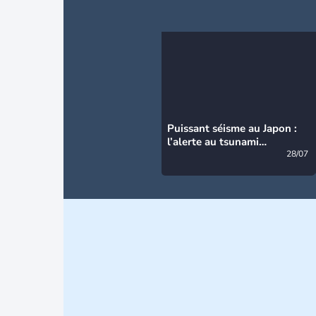
Puissant séisme au Japon :
l’alerte au tsunami
désormais levée
28/07