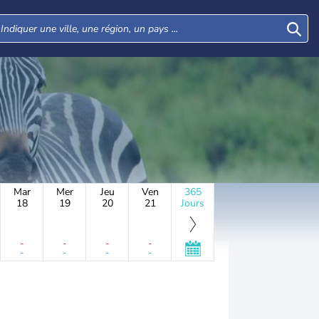
Mar
Mer
Jeu
Ven
365
18
19
20
21
Jours
-
-
-
-
-
-
-
-