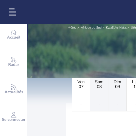
Météo
Afrique du Sud
KwaZulu-Natal
Uth
Accueil
Radar
Ven
Sam
Dim
L
07
08
09
1
Actualités
-
-
-
-
-
-
Se connecter