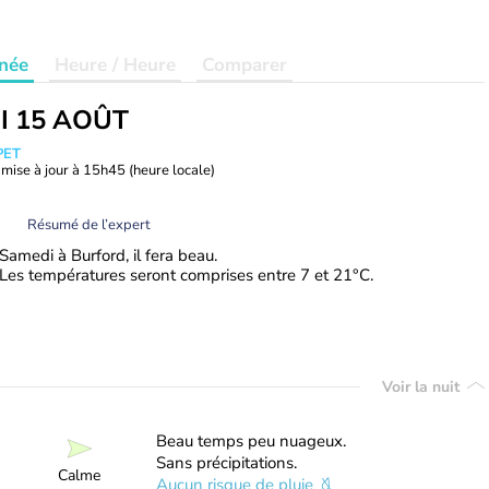
née
Heure / Heure
Comparer
I 15 AOÛT
PET
mise à jour à
15h45
(heure locale)
Résumé de l’expert
Samedi à Burford, il fera beau.
Les températures seront comprises entre 7 et 21°C.
Voir la nuit
Beau temps peu nuageux.
Sans précipitations.
Calme
Aucun risque de pluie