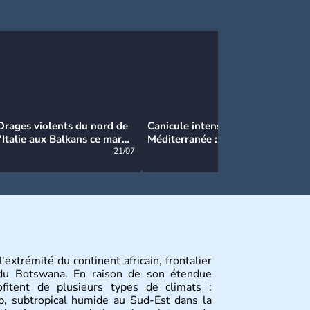
Orages violents du nord de
Canicule intense en
Ca
l'Italie aux Balkans ce mardi
Méditerranée : près de 50°C
Ma
: grosse grêle, violentes
21/07
et des incendies hors de
21/07
rafales et pluies intenses
contrôle en Espagne
'extrémité du continent africain, frontalier
du Botswana. En raison de son étendue
ofitent de plusieurs types de climats :
p, subtropical humide au Sud-Est dans la