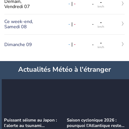
Demain,
-
-
|
-
-
Vendredi 07
km/h
Ce week-end,
-
-
|
-
-
Samedi 08
km/h
-
-
|
-
Dimanche 09
-
km/h
Actualités Météo à l'étranger
Puissant séisme au Japon :
Saison cyclonique 2026 :
l’alerte au tsunami
pourquoi l’Atlantique reste