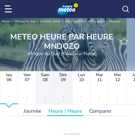
Météo
Afrique du Sud
KwaZulu-Natal
Amajuba District Municipality
Mndozo
METEO HEURE PAR HEURE
MNDOZO
Afrique du Sud (KwaZulu-Natal)
Jeu
Ven
Sam
Dim
Lun
Mar
Mer
J
06
07
08
09
10
11
12
-
-
-
-
-
-
-
-
-
-
-
-
-
-
Journée
Heure / Heure
Comparer