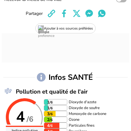
Partager
Ajouter à vos sources préférées
Infos SANTÉ
Pollution et qualité de l'air
Dioxyde d'azote
1
/6
Dioxyde de soufre
1
/6
4
Monoxyde de carbone
3
/6
/6
Ozone
2
/6
Particules fines
4
/6
Indice pollution