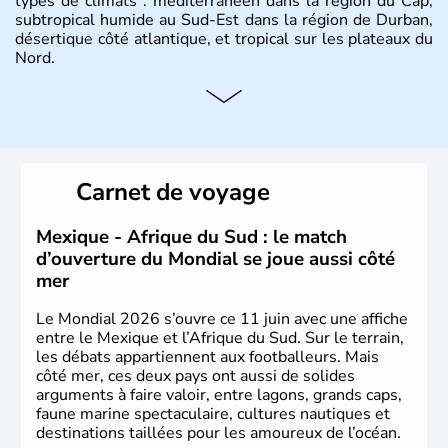
types de climats : méditerranéen dans la région du Cap,
subtropical humide au Sud-Est dans la région de Durban,
désertique côté atlantique, et tropical sur les plateaux du
Nord.
Histoire et administration
Sous le régime de l'apartheid de 1948 à 1991, l'Afrique
du Sud a connu une évolution démocratique avec
l'accession au pouvoir de l'ancien prisonnier Nelson
Carnet de voyage
Mandela. Sa capitale administrative est aujourd'hui
Pretoria. L'Afrique du Sud est riche en ressources
minières, notamment avec l'or et le charbon.
Mexique - Afrique du Sud : le match
d’ouverture du Mondial se joue aussi côté
mer
Le Mondial 2026 s’ouvre ce 11 juin avec une affiche
entre le Mexique et l’Afrique du Sud. Sur le terrain,
les débats appartiennent aux footballeurs. Mais
côté mer, ces deux pays ont aussi de solides
arguments à faire valoir, entre lagons, grands caps,
faune marine spectaculaire, cultures nautiques et
destinations taillées pour les amoureux de l’océan.