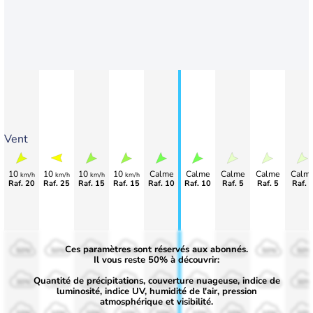
Vent
10
10
10
10
Calme
Calme
Calme
Calme
Calm
km/h
km/h
km/h
km/h
Raf. 20
Raf. 25
Raf. 15
Raf. 15
Raf. 10
Raf. 10
Raf. 5
Raf. 5
Raf. 
Ces paramètres sont réservés aux abonnés.
50%
50%
50%
50%
50%
50%
50%
50%
50%
Il vous reste 50% à découvrir:
Quantité de précipitations, couverture nuageuse, indice de
30%
30%
30%
30%
30%
30%
30%
30%
30%
luminosité, indice UV, humidité de l'air, pression
atmosphérique et visibilité.