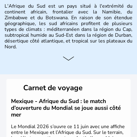
L'Afrique du Sud est un pays situé à l'extrémité du
continent africain, frontalier avec la Namibie, du
Zimbabwe et du Botswana. En raison de son étendue
géographique, les sud africains profitent de plusieurs
types de climats : méditerranéen dans la région du Cap,
subtropical humide au Sud-Est dans la région de Durban,
désertique côté atlantique, et tropical sur les plateaux du
Nord.
Histoire et administration
Sous le régime de l'apartheid de 1948 à 1991, l'Afrique
du Sud a connu une évolution démocratique avec
l'accession au pouvoir de l'ancien prisonnier Nelson
Carnet de voyage
Mandela. Sa capitale administrative est aujourd'hui
Pretoria. L'Afrique du Sud est riche en ressources
minières, notamment avec l'or et le charbon.
Mexique - Afrique du Sud : le match
d’ouverture du Mondial se joue aussi côté
mer
Le Mondial 2026 s’ouvre ce 11 juin avec une affiche
entre le Mexique et l’Afrique du Sud. Sur le terrain,