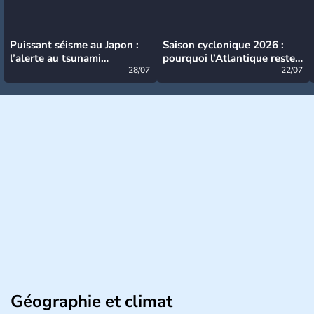
Puissant séisme au Japon :
Saison cyclonique 2026 :
l’alerte au tsunami
pourquoi l’Atlantique reste
désormais levée
28/07
très calme à ce stade ?
22/07
Géographie et climat