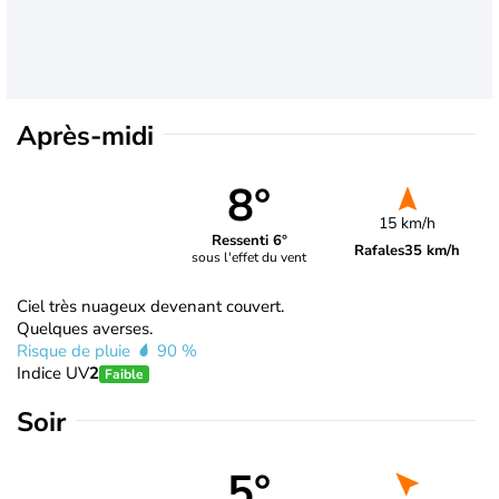
Après-midi
8°
15 km/h
Ressenti 6°
Rafales
35 km/h
sous l'effet du vent
Ciel très nuageux devenant couvert.
Quelques averses.
Risque de pluie
90 %
Indice UV
2
Faible
Soir
5°