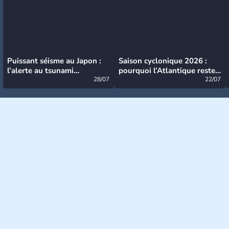
Puissant séisme au Japon :
Saison cyclonique 2026 :
l’alerte au tsunami
pourquoi l’Atlantique reste
désormais levée
28/07
très calme à ce stade ?
22/07