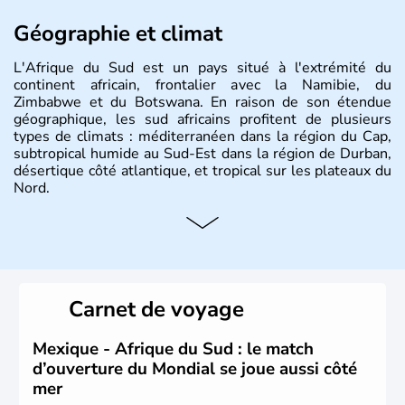
Géographie et climat
L'Afrique du Sud est un pays situé à l'extrémité du
continent africain, frontalier avec la Namibie, du
Zimbabwe et du Botswana. En raison de son étendue
géographique, les sud africains profitent de plusieurs
types de climats : méditerranéen dans la région du Cap,
subtropical humide au Sud-Est dans la région de Durban,
désertique côté atlantique, et tropical sur les plateaux du
Nord.
Histoire et administration
Sous le régime de l'apartheid de 1948 à 1991, l'Afrique
du Sud a connu une évolution démocratique avec
l'accession au pouvoir de l'ancien prisonnier Nelson
Carnet de voyage
Mandela. Sa capitale administrative est aujourd'hui
Pretoria. L'Afrique du Sud est riche en ressources
minières, notamment avec l'or et le charbon.
Mexique - Afrique du Sud : le match
d’ouverture du Mondial se joue aussi côté
mer