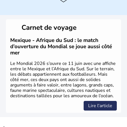
Histoire et administration
Sous le régime de l'apartheid de 1948 à 1991, l'Afrique
du Sud a connu une évolution démocratique avec
l'accession au pouvoir de l'ancien prisonnier Nelson
Carnet de voyage
Mandela. Sa capitale administrative est aujourd'hui
Pretoria. L'Afrique du Sud est riche en ressources
minières, notamment avec l'or et le charbon.
Mexique - Afrique du Sud : le match
d’ouverture du Mondial se joue aussi côté
mer
Le Mondial 2026 s’ouvre ce 11 juin avec une affiche
entre le Mexique et l’Afrique du Sud. Sur le terrain,
les débats appartiennent aux footballeurs. Mais
côté mer, ces deux pays ont aussi de solides
arguments à faire valoir, entre lagons, grands caps,
faune marine spectaculaire, cultures nautiques et
destinations taillées pour les amoureux de l’océan.
Lire l'article