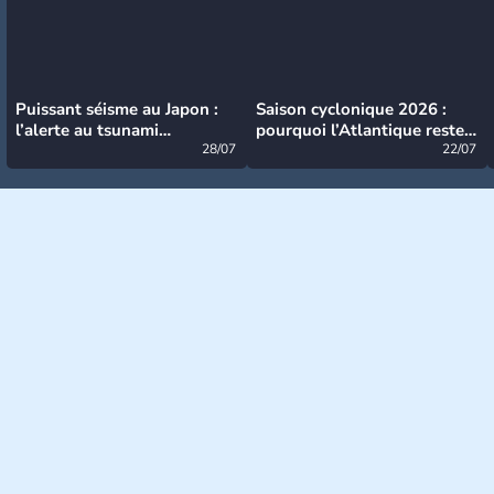
Puissant séisme au Japon :
Saison cyclonique 2026 :
l’alerte au tsunami
pourquoi l’Atlantique reste
désormais levée
28/07
très calme à ce stade ?
22/07