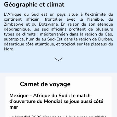
Géographie et climat
L'Afrique du Sud est un pays situé à l'extrémité du
continent africain, frontalier avec la Namibie, du
Zimbabwe et du Botswana. En raison de son étendue
géographique, les sud africains profitent de plusieurs
types de climats : méditerranéen dans la région du Cap,
subtropical humide au Sud-Est dans la région de Durban,
désertique côté atlantique, et tropical sur les plateaux du
Nord.
Histoire et administration
Sous le régime de l'apartheid de 1948 à 1991, l'Afrique
du Sud a connu une évolution démocratique avec
l'accession au pouvoir de l'ancien prisonnier Nelson
Carnet de voyage
Mandela. Sa capitale administrative est aujourd'hui
Pretoria. L'Afrique du Sud est riche en ressources
minières, notamment avec l'or et le charbon.
Mexique - Afrique du Sud : le match
d’ouverture du Mondial se joue aussi côté
mer