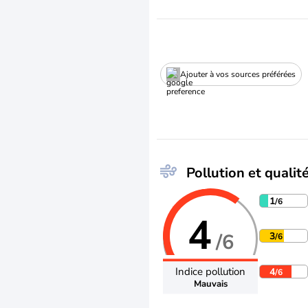
Ajouter à vos sources préférées
Pollution et qualité
1
/6
4
/6
3
/6
Indice pollution
4
/6
Mauvais