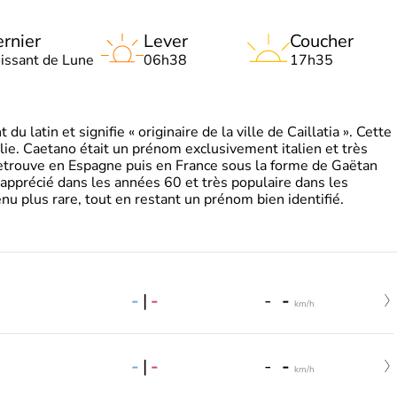
rnier
Lever
Coucher
oissant de Lune
06h38
17h35
 latin et signifie « originaire de la ville de Caillatia ». Cette
lie. Caetano était un prénom exclusivement italien et très
retrouve en Espagne puis en France sous la forme de Gaëtan
 apprécié dans les années 60 et très populaire dans les
nu plus rare, tout en restant un prénom bien identifié.
-
|
-
-
-
km/h
-
|
-
-
-
km/h