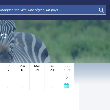
Lun
Mar
Mer
Jeu
365
17
18
19
20
Jours
-
-
-
-
-
-
-
-