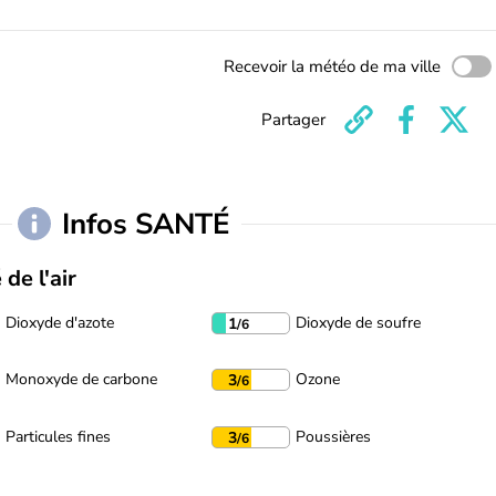
Recevoir la météo de ma ville
Partager
Infos SANTÉ
 de l'air
Dioxyde d'azote
Dioxyde de soufre
1
/6
Monoxyde de carbone
Ozone
3
/6
Particules fines
Poussières
3
/6