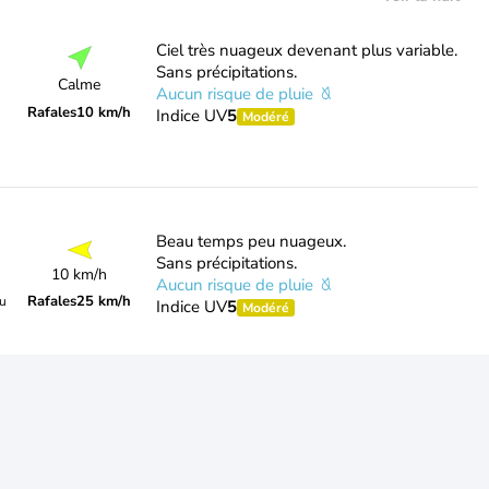
Ciel très nuageux devenant plus variable.
Sans précipitations.
Calme
Aucun risque de pluie
Rafales
10 km/h
Indice UV
5
Modéré
Beau temps peu nuageux.
Sans précipitations.
10 km/h
Aucun risque de pluie
Rafales
25 km/h
du
Indice UV
5
Modéré