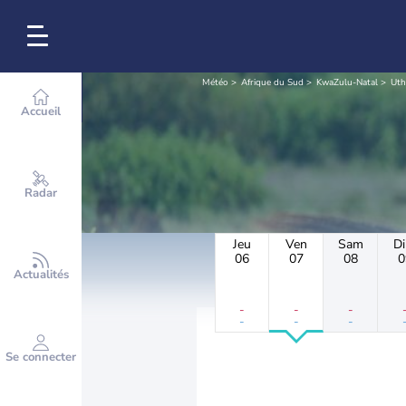
Météo
Afrique du Sud
KwaZulu-Natal
Uth
Accueil
Radar
Jeu
Ven
Sam
D
06
07
08
0
Actualités
-
-
-
-
-
-
Se connecter