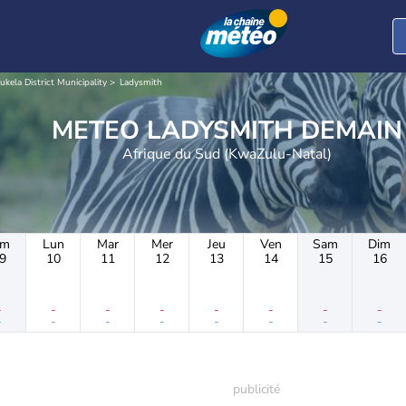
ukela District Municipality
Ladysmith
METEO LADYSMITH DEMAIN
Afrique du Sud (KwaZulu-Natal)
im
Lun
Mar
Mer
Jeu
Ven
Sam
Dim
9
10
11
12
13
14
15
16
-
-
-
-
-
-
-
-
-
-
-
-
-
-
-
-