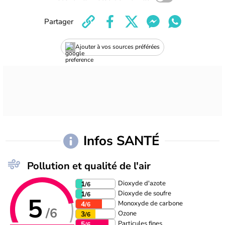
Partager
Ajouter à vos sources préférées
Infos SANTÉ
Pollution et qualité de l'air
Dioxyde d'azote
1
/6
Dioxyde de soufre
1
/6
5
Monoxyde de carbone
4
/6
/6
Ozone
3
/6
Particules fines
5
/6