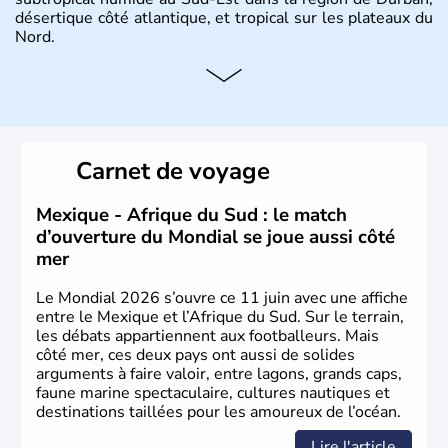
désertique côté atlantique, et tropical sur les plateaux du
Nord.
Histoire et administration
Sous le régime de l'apartheid de 1948 à 1991, l'Afrique
du Sud a connu une évolution démocratique avec
l'accession au pouvoir de l'ancien prisonnier Nelson
Carnet de voyage
Mandela. Sa capitale administrative est aujourd'hui
Pretoria. L'Afrique du Sud est riche en ressources
minières, notamment avec l'or et le charbon.
Mexique - Afrique du Sud : le match
d’ouverture du Mondial se joue aussi côté
mer
Le Mondial 2026 s’ouvre ce 11 juin avec une affiche
entre le Mexique et l’Afrique du Sud. Sur le terrain,
les débats appartiennent aux footballeurs. Mais
côté mer, ces deux pays ont aussi de solides
arguments à faire valoir, entre lagons, grands caps,
faune marine spectaculaire, cultures nautiques et
destinations taillées pour les amoureux de l’océan.
Lire l'article