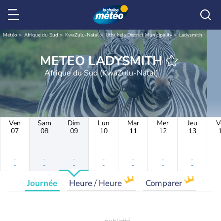
Météo
Afrique du Sud
KwaZulu-Natal
Uthukela District Municipality
Ladysmith
METEO LADYSMITH
Afrique du Sud (KwaZulu-Natal)
Ven
Sam
Dim
Lun
Mar
Mer
Jeu
V
07
08
09
10
11
12
13
-
-
-
-
-
-
-
-
-
-
-
-
-
-
Journée
Heure / Heure
Comparer