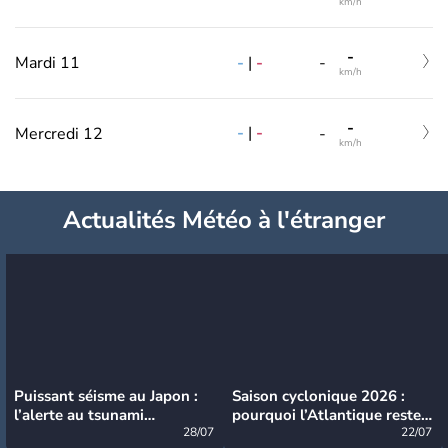
km/h
-
-
|
-
Mardi 11
-
km/h
-
-
|
-
Mercredi 12
-
km/h
Actualités Météo à l'étranger
Puissant séisme au Japon :
Saison cyclonique 2026 :
l’alerte au tsunami
pourquoi l’Atlantique reste
désormais levée
28/07
très calme à ce stade ?
22/07