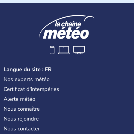
sont quelques unes des villes principales du pays.
L’
Algérie
compte près de 35 millions d’
Algériens
, dont
près de la moitié ont moins de 19 ans. La musique
raî
est
l’une des fiertés du pays, originaire des régions les plus à
l’ouest. Le
couscous
est l’un des plats traditionnels les
plus appréciés.
Langue du site : FR
Nos experts météo
Certificat d'intempéries
Alerte météo
Nous connaître
Nous rejoindre
Nous contacter