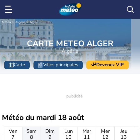
Météo
Algérie
Alger
CARTE METEO ALGER
Algérie
Carte
Villes principales
Devenez VIP
Météo du
mardi 18 août
Ven
Sam
Dim
Lun
Mar
Mer
Jeu
7
8
9
10
11
12
13