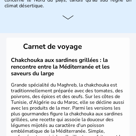
climat désertique.
Histoire et administration
Sétif, Sidi Bel Abbès, Oran, Constantine, Tizi Ouzou, Blida
sont quelques unes des villes principales du pays.
L’
Algérie
compte près de 35 millions d’
Algériens
, dont
Carnet de voyage
près de la moitié ont moins de 19 ans. La musique
raî
est
l’une des fiertés du pays, originaire des régions les plus à
l’ouest. Le
couscous
est l’un des plats traditionnels les
Chakchouka aux sardines grillées : la
plus appréciés.
rencontre entre la Méditerranée et les
saveurs du large
Grande spécialité du Maghreb, la chakchouka est
traditionnellement préparée avec des tomates, des
poivrons, des épices et des œufs. Sur les côtes de
Tunisie, d'Algérie ou du Maroc, elle se décline aussi
avec les produits de la mer. Parmi les versions les
plus gourmandes figure la chakchouka aux sardines
grillées, une recette qui associe la douceur des
légumes mijotés au caractère d'un poisson
emblématique de la Méditerranée. Simple,