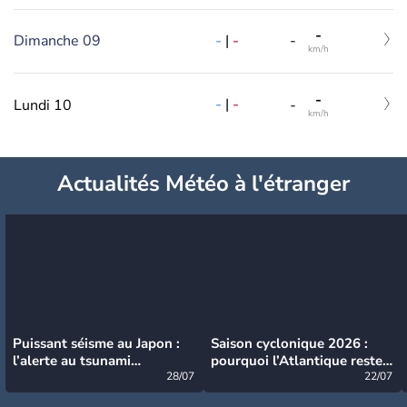
-
-
|
-
Dimanche 09
-
km/h
-
-
|
-
Lundi 10
-
km/h
Actualités Météo à l'étranger
Puissant séisme au Japon :
Saison cyclonique 2026 :
l’alerte au tsunami
pourquoi l’Atlantique reste
désormais levée
28/07
très calme à ce stade ?
22/07