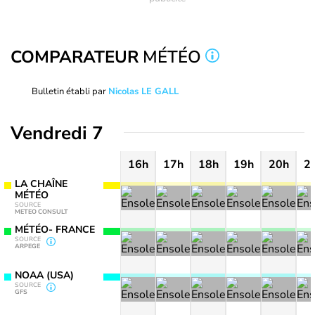
COMPARATEUR
MÉTÉO
Bulletin établi par
Nicolas LE GALL
Vendredi 7
16h
17h
18h
19h
20h
2
LA CHAÎNE
MÉTÉO
SOURCE
METEO CONSULT
MÉTÉO- FRANCE
SOURCE
ARPEGE
NOAA (USA)
SOURCE
GFS