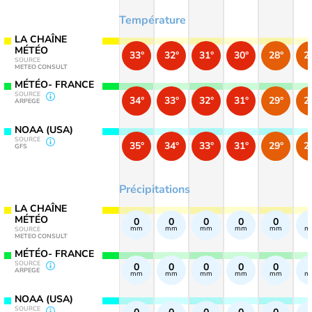
Température
LA CHAÎNE
MÉTÉO
33°
32°
31°
30°
28°
2
SOURCE
METEO CONSULT
MÉTÉO- FRANCE
SOURCE
34°
33°
32°
31°
29°
2
ARPEGE
NOAA (USA)
SOURCE
35°
34°
33°
31°
29°
2
GFS
Précipitations
LA CHAÎNE
MÉTÉO
0
0
0
0
0
mm
mm
mm
mm
mm
m
SOURCE
METEO CONSULT
MÉTÉO- FRANCE
SOURCE
0
0
0
0
0
ARPEGE
mm
mm
mm
mm
mm
m
NOAA (USA)
SOURCE