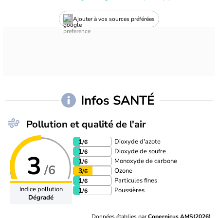
Ajouter à vos sources préférées
Infos SANTÉ
Pollution et qualité de l'air
Dioxyde d'azote
1
/6
Dioxyde de soufre
1
/6
3
Monoxyde de carbone
1
/6
/6
Ozone
3
/6
Particules fines
1
/6
Indice pollution
Poussières
1
/6
Dégradé
Données établies par
Copernicus AMS(2026)