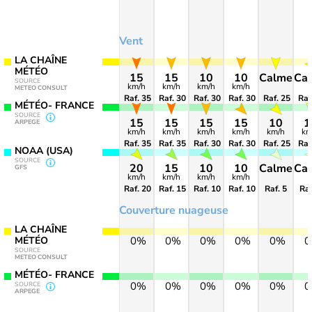
Vent
LA CHAÎNE
MÉTÉO
15
15
10
10
Calme
Ca
SOURCE
km/h
km/h
km/h
km/h
METEO CONSULT
Raf. 35
Raf. 30
Raf. 30
Raf. 30
Raf. 25
Raf
MÉTÉO- FRANCE
SOURCE
15
15
15
15
10
1
ARPEGE
km/h
km/h
km/h
km/h
km/h
km
Raf. 35
Raf. 35
Raf. 30
Raf. 30
Raf. 25
Raf
NOAA (USA)
SOURCE
20
15
10
10
Calme
Ca
GFS
km/h
km/h
km/h
km/h
Raf. 20
Raf. 15
Raf. 10
Raf. 10
Raf. 5
Raf
Couverture nuageuse
LA CHAÎNE
MÉTÉO
0%
0%
0%
0%
0%
SOURCE
METEO CONSULT
MÉTÉO- FRANCE
0%
0%
0%
0%
0%
SOURCE
ARPEGE