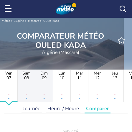
Météo
Algérie
Mascara
Ouled Kada
COMPARATEUR MÉTÉO
OULED KADA
Algérie (Mascara)
Ven
Sam
Dim
Lun
Mar
Mer
Jeu
V
07
08
09
10
11
12
13
-
-
-
-
-
-
-
-
-
-
-
-
-
-
Journée
Heure / Heure
Comparer