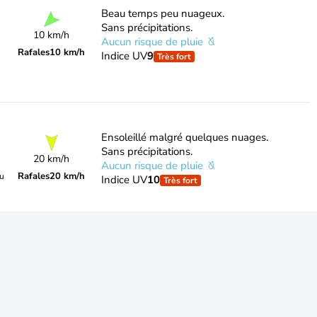
Beau temps peu nuageux.
Sans précipitations.
10 km/h
Aucun risque de pluie
Rafales
10 km/h
Indice UV
9
Très fort
Ensoleillé malgré quelques nuages.
Sans précipitations.
20 km/h
Aucun risque de pluie
Rafales
20 km/h
du
Indice UV
10
Très fort