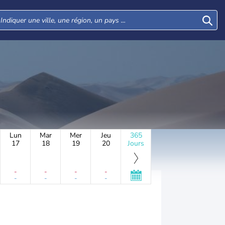
Lun
Mar
Mer
Jeu
365
17
18
19
20
Jours
-
-
-
-
-
-
-
-