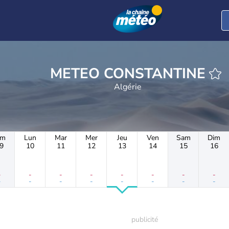
METEO CONSTANTINE
Algérie
im
Lun
Mar
Mer
Jeu
Ven
Sam
Dim
9
10
11
12
13
14
15
16
-
-
-
-
-
-
-
-
-
-
-
-
-
-
-
-