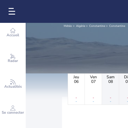
Météo
Algérie
Constantine
Constantine
Accueil
Radar
Jeu
Ven
Sam
D
06
07
08
0
Actualités
-
-
-
-
-
-
Se connecter