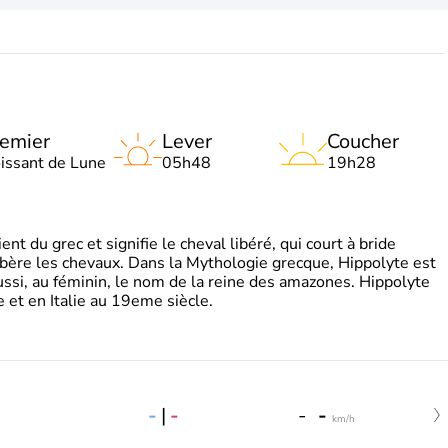
emier
Lever
Coucher
oissant de Lune
05h48
19h28
t du grec et signifie le cheval libéré, qui court à bride
libère les chevaux. Dans la Mythologie grecque, Hippolyte est
aussi, au féminin, le nom de la reine des amazones. Hippolyte
 et en Italie au 19eme siècle.
-
|
-
-
-
km/h