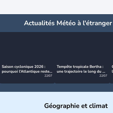
Actualités Météo à l'étranger
Saison cyclonique 2026 :
Tempête tropicale Bertha :
pourquoi l’Atlantique reste
une trajectoire le long du du
très calme à ce stade ?
22/07
littoral américain
22/07
Géographie et climat