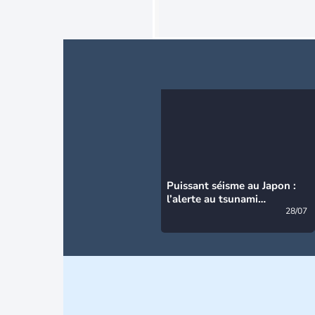
Puissant séisme au Japon :
l’alerte au tsunami
désormais levée
28/07