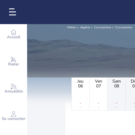
Météo
Algérie
Constantine
Constantine
Accueil
Radar
Jeu
Ven
Sam
D
06
07
08
0
Actualités
-
-
-
-
-
-
Se connecter