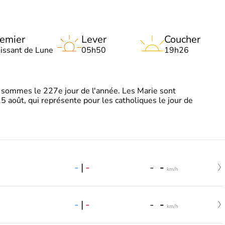
emier
Lever
Coucher
oissant de Lune
05h50
19h26
sommes le 227e jour de l'année. Les Marie sont
5 août, qui représente pour les catholiques le jour de
-
|
-
-
-
km/h
-
|
-
-
-
km/h