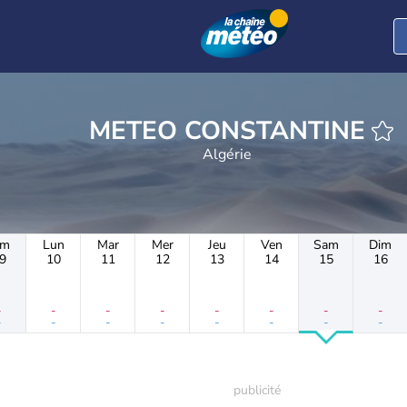
METEO CONSTANTINE
Algérie
im
Lun
Mar
Mer
Jeu
Ven
Sam
Dim
9
10
11
12
13
14
15
16
-
-
-
-
-
-
-
-
-
-
-
-
-
-
-
-