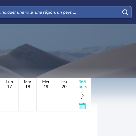
Lun
Mar
Mer
Jeu
365
17
18
19
20
Jours
-
-
-
-
-
-
-
-