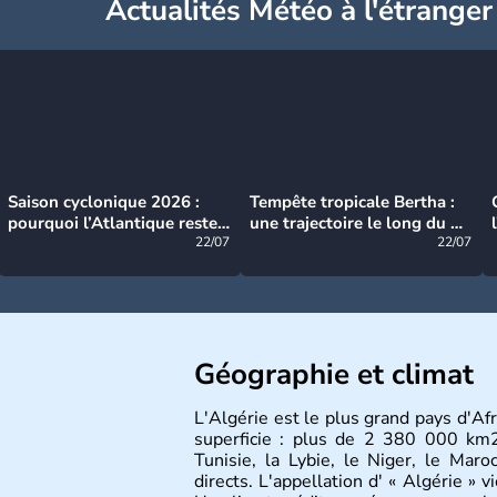
Actualités Météo à l'étranger
Saison cyclonique 2026 :
Tempête tropicale Bertha :
pourquoi l’Atlantique reste
une trajectoire le long du du
très calme à ce stade ?
22/07
littoral américain
22/07
Géographie et climat
L'Algérie est le plus grand pays d'Af
superficie : plus de 2 380 000 km2,
Tunisie, la Lybie, le Niger, le Maro
directs. L'appellation d' « Algérie » v