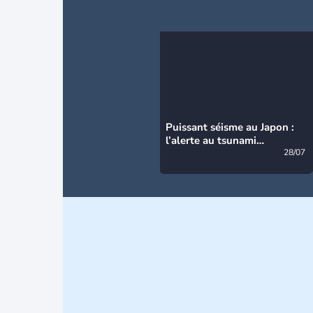
Puissant séisme au Japon :
l’alerte au tsunami
désormais levée
28/07