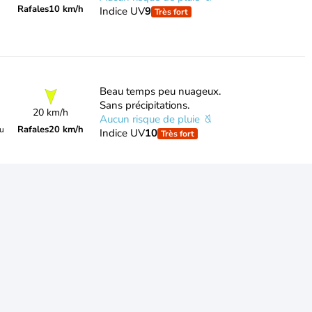
Rafales
10 km/h
Indice UV
9
Très fort
Beau temps peu nuageux.
Sans précipitations.
20 km/h
Aucun risque de pluie
Rafales
20 km/h
du
Indice UV
10
Très fort