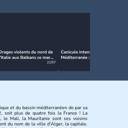
Orages violents du nord de
Canicule intense en
Ca
l'Italie aux Balkans ce mardi
Méditerranée : près de 50°C
Ma
: grosse grêle, violentes
21/07
et des incendies hors de
21/07
rafales et pluies intenses
contrôle en Espagne
rique et du bassin méditerranéen de par sa
 soit plus de quatre fois la France ! La
c, le Mali, la Mauritanie sont ses voisins
ient du nom de la ville d'Alger, la capitale.