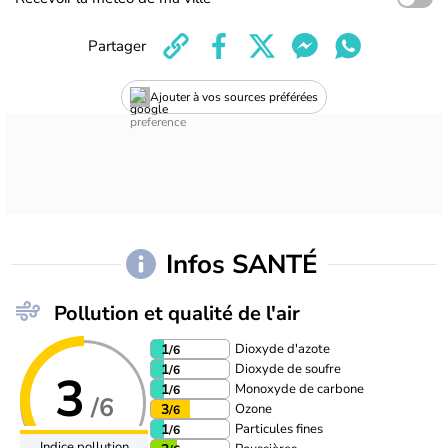
Partager
Ajouter à vos sources préférées
Infos SANTÉ
Pollution et qualité de l'air
Dioxyde d'azote
1
/6
Dioxyde de soufre
1
/6
3
Monoxyde de carbone
1
/6
/6
Ozone
3
/6
Particules fines
1
/6
Indice pollution