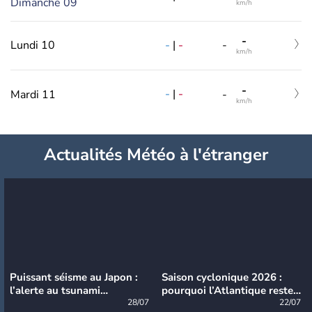
Dimanche 09
km/h
-
-
|
-
Lundi 10
-
km/h
-
-
|
-
Mardi 11
-
km/h
Actualités Météo à l'étranger
Puissant séisme au Japon :
Saison cyclonique 2026 :
l’alerte au tsunami
pourquoi l’Atlantique reste
désormais levée
28/07
très calme à ce stade ?
22/07