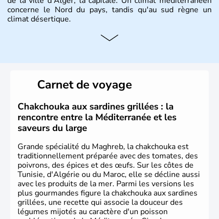
de la ville d'Alger, la capitale. Un climat méditerranéen
concerne le Nord du pays, tandis qu'au sud règne un
climat désertique.
Histoire et administration
Sétif, Sidi Bel Abbès, Oran, Constantine, Tizi Ouzou, Blida
sont quelques unes des villes principales du pays.
L’
Algérie
compte près de 35 millions d’
Algériens
, dont
Carnet de voyage
près de la moitié ont moins de 19 ans. La musique
raî
est
l’une des fiertés du pays, originaire des régions les plus à
l’ouest. Le
couscous
est l’un des plats traditionnels les
Chakchouka aux sardines grillées : la
plus appréciés.
rencontre entre la Méditerranée et les
saveurs du large
Grande spécialité du Maghreb, la chakchouka est
traditionnellement préparée avec des tomates, des
poivrons, des épices et des œufs. Sur les côtes de
Tunisie, d'Algérie ou du Maroc, elle se décline aussi
avec les produits de la mer. Parmi les versions les
plus gourmandes figure la chakchouka aux sardines
grillées, une recette qui associe la douceur des
légumes mijotés au caractère d'un poisson