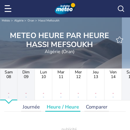
Météo
Algérie
Oran
Hassi Mefsoukh
METEO HEURE PAR HEURE
HASSI MEFSOUKH
Algérie (Oran)
Sam
Dim
Lun
Mar
Mer
Jeu
Ven
S
08
09
10
11
12
13
14
-
-
-
-
-
-
-
-
-
-
-
-
-
-
Journée
Heure / Heure
Comparer