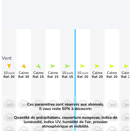
Vent
10
Calme
Calme
Calme
10
10
Calme
Calme
Calm
km/h
km/h
km/h
Raf. 30
Raf. 30
Raf. 15
Raf. 15
Raf. 15
Raf. 20
Raf. 20
Raf. 20
Raf. 2
Ces paramètres sont réservés aux abonnés.
50%
50%
50%
50%
50%
50%
50%
50%
50%
Il vous reste 50% à découvrir:
Quantité de précipitations, couverture nuageuse, indice de
30%
30%
30%
30%
30%
30%
30%
30%
30%
luminosité, indice UV, humidité de l'air, pression
atmosphérique et visibilité.