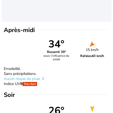
Après-midi
34°
15 km/h
Ressenti 39°
Rafales
40 km/h
sous l’influence du
soleil
Ensoleillé.
Sans précipitations.
Aucun risque de pluie
Indice UV
9
Très fort
Soir
26°