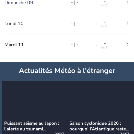
-
-
|
-
Dimanche 09
-
km/h
-
-
|
-
Lundi 10
-
km/h
-
-
|
-
Mardi 11
-
km/h
Actualités Météo à l'étranger
Puissant séisme au Japon :
Saison cyclonique 2026 :
l’alerte au tsunami
pourquoi l’Atlantique reste
28/07
22/07