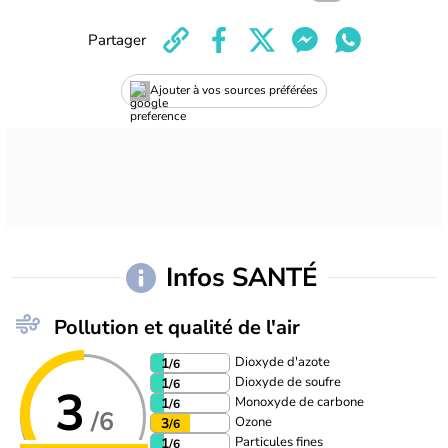
Partager
Ajouter à vos sources préférées
Infos SANTÉ
Pollution et qualité de l'air
Dioxyde d'azote
1
/6
Dioxyde de soufre
1
/6
3
Monoxyde de carbone
1
/6
/6
Ozone
3
/6
Particules fines
1
/6