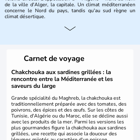
de la ville d'Alger, la capitale. Un climat méditerranéen
concerne le Nord du pays, tandis qu'au sud règne un
climat désertique.
Histoire et administration
Sétif, Sidi Bel Abbès, Oran, Constantine, Tizi Ouzou, Blida
sont quelques unes des villes principales du pays.
L’
Algérie
compte près de 35 millions d’
Algériens
, dont
Carnet de voyage
près de la moitié ont moins de 19 ans. La musique
raî
est
l’une des fiertés du pays, originaire des régions les plus à
l’ouest. Le
couscous
est l’un des plats traditionnels les
Chakchouka aux sardines grillées : la
plus appréciés.
rencontre entre la Méditerranée et les
saveurs du large
Grande spécialité du Maghreb, la chakchouka est
traditionnellement préparée avec des tomates, des
poivrons, des épices et des œufs. Sur les côtes de
Tunisie, d'Algérie ou du Maroc, elle se décline aussi
avec les produits de la mer. Parmi les versions les
plus gourmandes figure la chakchouka aux sardines
grillées, une recette qui associe la douceur des
légumes mijotés au caractère d'un poisson