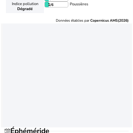
Indice pollution
Poussières
1
/6
Dégradé
Données établies par
Copernicus AMS(2026)
Éphéméride