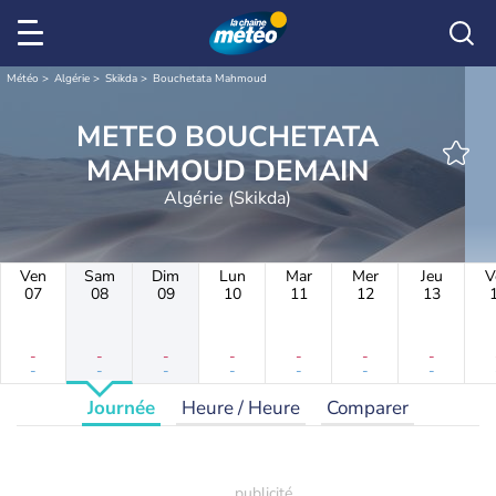
Météo
Algérie
Skikda
Bouchetata Mahmoud
METEO BOUCHETATA
MAHMOUD DEMAIN
Algérie (Skikda)
Ven
Sam
Dim
Lun
Mar
Mer
Jeu
V
07
08
09
10
11
12
13
-
-
-
-
-
-
-
-
-
-
-
-
-
-
Journée
Heure / Heure
Comparer