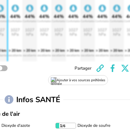
4%
44%
44%
44%
44%
44%
44%
44%
44%
4
rtable
Confortable
Confortable
Confortable
Confortable
Confortable
Confortable
Confortable
Confortable
Conf
27
1027
1027
1027
1027
1027
1027
1027
1027
1
Pa
hPa
hPa
hPa
hPa
hPa
hPa
hPa
hPa
h
0 km
> 20 km
> 20 km
> 20 km
> 20 km
> 20 km
> 20 km
> 20 km
> 20 km
> 
lente
excellente
excellente
excellente
excellente
excellente
excellente
excellente
excellente
exce
Partager
Ajouter à vos sources préférées
Infos SANTÉ
 de l'air
Dioxyde d'azote
Dioxyde de soufre
1
/6