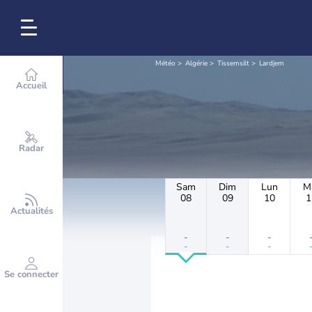
Météo
Algérie
Tissemsilt
Lardjem
Accueil
Radar
Sam
Dim
Lun
M
08
09
10
1
Actualités
-
-
-
-
-
-
Se connecter