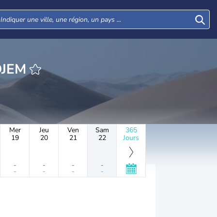
HEURE LARDJEM
Mer
Jeu
Ven
Sam
365
19
20
21
22
Jours
-
-
-
-
-
-
-
-