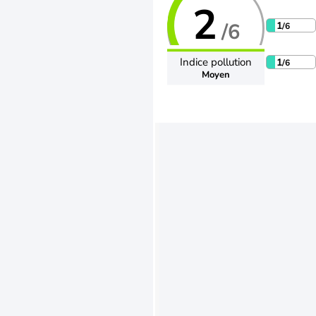
2
/6
1
/6
Indice pollution
1
/6
Moyen