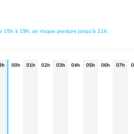
e 15h à 19h, un risque perdure jusqu'à 21h.
3h
00h
01h
02h
03h
04h
05h
06h
07h
0