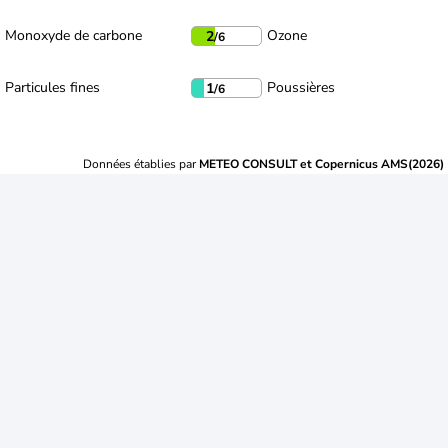
Monoxyde de carbone
Ozone
2
/6
Particules fines
Poussières
1
/6
Données établies par
METEO CONSULT et Copernicus AMS(2026)