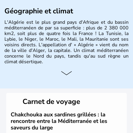
Géographie et climat
L'Algérie est le plus grand pays d'Afrique et du bassin
méditerranéen de par sa superficie : plus de 2 380 000
km2, soit plus de quatre fois la France ! La Tunisie, la
Lybie, le Niger, le Maroc, le Mali, la Mauritanie sont ses
voisins directs. L'appellation d' « Algérie » vient du nom
de la ville d'Alger, la capitale. Un climat méditerranéen
concerne le Nord du pays, tandis qu'au sud règne un
climat désertique.
Histoire et administration
Sétif, Sidi Bel Abbès, Oran, Constantine, Tizi Ouzou, Blida
sont quelques unes des villes principales du pays.
L’
Algérie
compte près de 35 millions d’
Algériens
, dont
Carnet de voyage
près de la moitié ont moins de 19 ans. La musique
raî
est
l’une des fiertés du pays, originaire des régions les plus à
l’ouest. Le
couscous
est l’un des plats traditionnels les
Chakchouka aux sardines grillées : la
plus appréciés.
rencontre entre la Méditerranée et les
saveurs du large