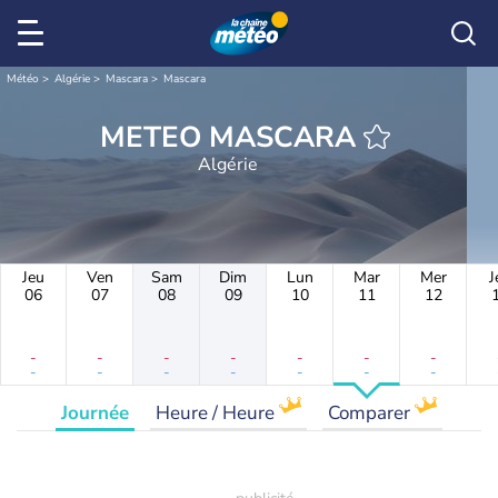
Météo
Algérie
Mascara
Mascara
METEO MASCARA
Algérie
Jeu
Ven
Sam
Dim
Lun
Mar
Mer
J
06
07
08
09
10
11
12
-
-
-
-
-
-
-
-
-
-
-
-
-
-
Journée
Heure / Heure
Comparer