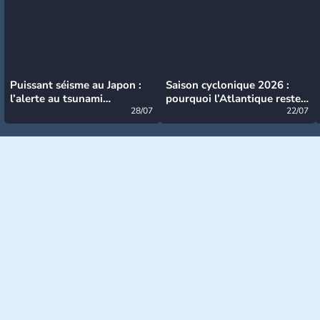
Puissant séisme au Japon :
Saison cyclonique 2026 :
l’alerte au tsunami
pourquoi l’Atlantique reste
désormais levée
28/07
très calme à ce stade ?
22/07