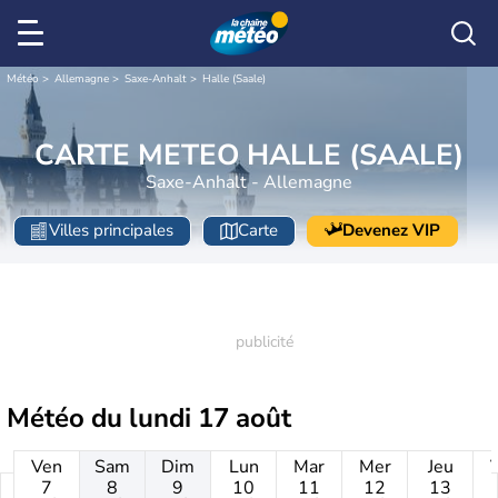
Météo
Allemagne
Saxe-Anhalt
Halle (Saale)
CARTE METEO HALLE (SAALE)
Saxe-Anhalt - Allemagne
Villes principales
Carte
Devenez VIP
Météo du
lundi 17 août
Ven
Sam
Dim
Lun
Mar
Mer
Jeu
7
8
9
10
11
12
13