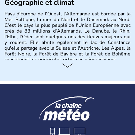
Géographie et climat
Pays d'Europe de l'Ouest, l'Allemagne est bordée par la
Mer Baltique, la mer du Nord et le Danemark au Nord.
C'est le pays le plus peuplé de l'Union Européenne avec
près de 83 millions d'Allemands. Le Danube, le Rhin,
l'Elbe, l'Oder sont quelques-uns des fleuves majeurs qui
y coulent. Elle abrite également le lac de Constance
qu'elle partage avec la Suisse et l'Autriche. Les Alpes, la
Forêt Noire, la Forêt de Bavière et la Forêt de Bohême
constituent les principales richesses géographiques.
Histoire et administration
L'Allemagne est constituée de seize régions appelées
Länder, comme la Rhénanie, la Sarre ou la Saxe,
lesquelles bénéficient d'une grande autonomie. Le pays
peut se targuer de grands noms qu'il a vu naître dans tous
les domaines, des arts à la politique en passant par la
philosophie. Hertz, Gutenberg, Heidegger, Thomas Mann,
Herman Hesse ou bien Hegel en font partie.