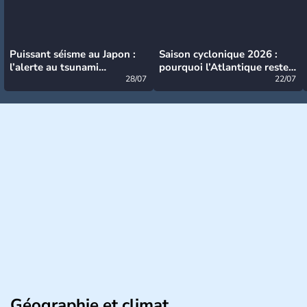
Puissant séisme au Japon :
Saison cyclonique 2026 :
l’alerte au tsunami
pourquoi l’Atlantique reste
désormais levée
28/07
très calme à ce stade ?
22/07
Géographie et climat