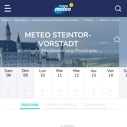
Météo
Allemagne
Mecklembourg-Poméranie-Occidentale
Rostock
Steintor-Vorstadt
METEO STEINTOR-
VORSTADT
Allemagne (Mecklembourg-Poméranie-
Occidentale)
Sam
Dim
Lun
Mar
Mer
Jeu
Ven
S
08
09
10
11
12
13
14
-
-
-
-
-
-
-
-
-
-
-
-
-
-
Journée
Heure / Heure
Comparer