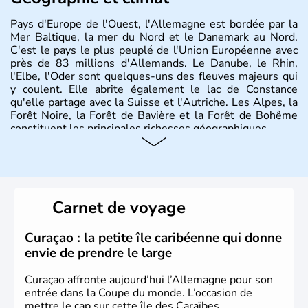
Pays d'Europe de l'Ouest, l'Allemagne est bordée par la
Mer Baltique, la mer du Nord et le Danemark au Nord.
C'est le pays le plus peuplé de l'Union Européenne avec
près de 83 millions d'Allemands. Le Danube, le Rhin,
l'Elbe, l'Oder sont quelques-uns des fleuves majeurs qui
y coulent. Elle abrite également le lac de Constance
qu'elle partage avec la Suisse et l'Autriche. Les Alpes, la
Forêt Noire, la Forêt de Bavière et la Forêt de Bohême
constituent les principales richesses géographiques.
Histoire et administration
L'Allemagne est constituée de seize régions appelées
Länder, comme la Rhénanie, la Sarre ou la Saxe,
Carnet de voyage
lesquelles bénéficient d'une grande autonomie. Le pays
peut se targuer de grands noms qu'il a vu naître dans tous
les domaines, des arts à la politique en passant par la
Curaçao : la petite île caribéenne qui donne
philosophie. Hertz, Gutenberg, Heidegger, Thomas Mann,
envie de prendre le large
Herman Hesse ou bien Hegel en font partie.
Curaçao affronte aujourd’hui l’Allemagne pour son
entrée dans la Coupe du monde. L’occasion de
mettre le cap sur cette île des Caraïbes