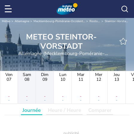
Météo
Allemagne
Mecklembourg-Poméranie-Occidentale
Rostock
Steintor-Vorstadt
METEO STEINTOR-
VORSTADT
Allemagne (Mecklembourg-Poméranie-
Occidentale)
Ven
Sam
Dim
Lun
Mar
Mer
Jeu
V
07
08
09
10
11
12
13
-
-
-
-
-
-
-
-
-
-
-
-
-
-
Journée
Heure / Heure
Comparer