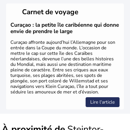
L'Allemagne est constituée de seize régions appelées
Länder, comme la Rhénanie, la Sarre ou la Saxe,
Carnet de voyage
lesquelles bénéficient d'une grande autonomie. Le pays
peut se targuer de grands noms qu'il a vu naître dans tous
les domaines, des arts à la politique en passant par la
Curaçao : la petite île caribéenne qui donne
philosophie. Hertz, Gutenberg, Heidegger, Thomas Mann,
envie de prendre le large
Herman Hesse ou bien Hegel en font partie.
Curaçao affronte aujourd’hui l’Allemagne pour son
entrée dans la Coupe du monde. L’occasion de
mettre le cap sur cette île des Caraïbes
néerlandaises, devenue l’une des belles histoires
du Mondial, mais aussi une destination maritime
pleine de caractère. Entre ses criques aux eaux
turquoise, ses plages abritées, ses spots de
plongée, son port coloré de Willemstad et ses
navigations vers Klein Curaçao, l’île a tout pour
séduire les amoureux de mer et d’évasion.
Lire l'article
À proximité de
Steintor-