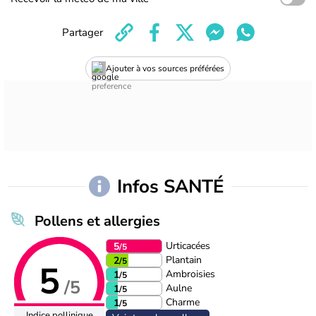
Partager
Ajouter à vos sources préférées
Infos SANTÉ
Pollens et allergies
Urticacées
5
/5
Plantain
2
/5
5
Ambroisies
1
/5
/5
Aulne
1
/5
Charme
1
/5
Indice pollinique