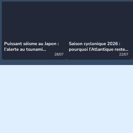
Puissant séisme au Japon :
Saison cyclonique 2026 :
l’alerte au tsunami
pourquoi l’Atlantique reste
désormais levée
28/07
très calme à ce stade ?
22/07