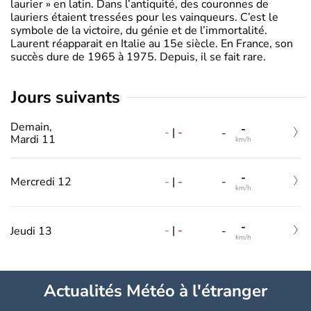
laurier » en latin. Dans l’antiquité, des couronnes de
lauriers étaient tressées pour les vainqueurs. C’est le
symbole de la victoire, du génie et de l’immortalité.
Laurent réapparait en Italie au 15e siècle. En France, son
succès dure de 1965 à 1975. Depuis, il se fait rare.
jours suivants
Demain,
-
-
|
-
-
Mardi 11
km/h
-
-
|
-
Mercredi 12
-
km/h
-
-
|
-
Jeudi 13
-
km/h
Actualités Météo à l'étranger