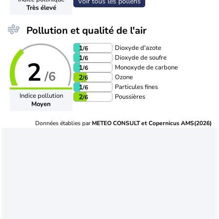
Voir tous les pollens
Très élevé
Pollution et qualité de l'air
Dioxyde d'azote
1
/6
Dioxyde de soufre
1
/6
2
Monoxyde de carbone
1
/6
/6
Ozone
2
/6
Particules fines
1
/6
Indice pollution
Poussières
2
/6
Moyen
Données établies par
METEO CONSULT et Copernicus AMS(2026)