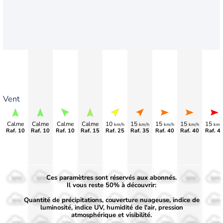
Vent
Calme
Calme
Calme
Calme
10
15
15
15
15
km/h
km/h
km/h
km/h
km/
Raf. 10
Raf. 10
Raf. 10
Raf. 15
Raf. 25
Raf. 35
Raf. 40
Raf. 40
Raf. 4
Ces paramètres sont réservés aux abonnés.
50%
50%
50%
50%
50%
50%
50%
50%
50%
Il vous reste 50% à découvrir:
Quantité de précipitations, couverture nuageuse, indice de
30%
30%
30%
30%
30%
30%
30%
30%
30%
luminosité, indice UV, humidité de l'air, pression
atmosphérique et visibilité.