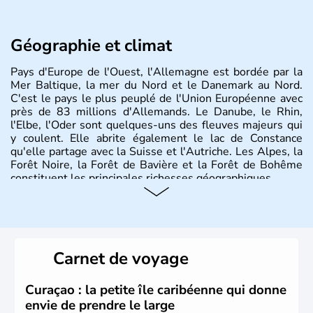
Géographie et climat
Pays d'Europe de l'Ouest, l'Allemagne est bordée par la
Mer Baltique, la mer du Nord et le Danemark au Nord.
C'est le pays le plus peuplé de l'Union Européenne avec
près de 83 millions d'Allemands. Le Danube, le Rhin,
l'Elbe, l'Oder sont quelques-uns des fleuves majeurs qui
y coulent. Elle abrite également le lac de Constance
qu'elle partage avec la Suisse et l'Autriche. Les Alpes, la
Forêt Noire, la Forêt de Bavière et la Forêt de Bohême
constituent les principales richesses géographiques.
Histoire et administration
L'Allemagne est constituée de seize régions appelées
Länder, comme la Rhénanie, la Sarre ou la Saxe,
Carnet de voyage
lesquelles bénéficient d'une grande autonomie. Le pays
peut se targuer de grands noms qu'il a vu naître dans tous
les domaines, des arts à la politique en passant par la
Curaçao : la petite île caribéenne qui donne
philosophie. Hertz, Gutenberg, Heidegger, Thomas Mann,
envie de prendre le large
Herman Hesse ou bien Hegel en font partie.