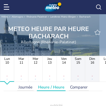
Météo
Allemagne
Rhénanie-Palatinat
Landkreis Mainz-Bingen
Bacharach
METEO HEURE PAR HEURE
BACHARACH
Allemagne (Rhénanie-Palatinat)
Lun
Mar
Mer
Jeu
Ven
Sam
Dim
L
10
11
12
13
14
15
16
-
-
-
-
-
-
-
-
-
-
-
-
-
-
Journée
Heure / Heure
Comparer