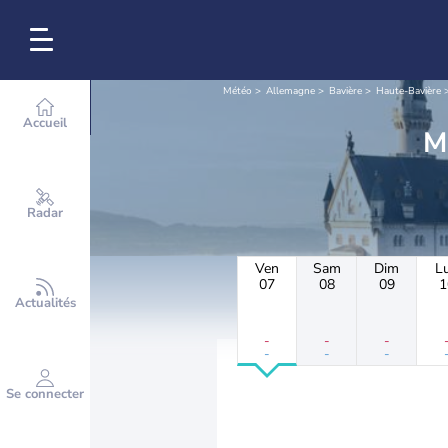
Météo
Allemagne
Bavière
Haute-Bavière
Accueil
Radar
Ven
Sam
Dim
L
07
08
09
1
Actualités
-
-
-
-
-
-
Se connecter