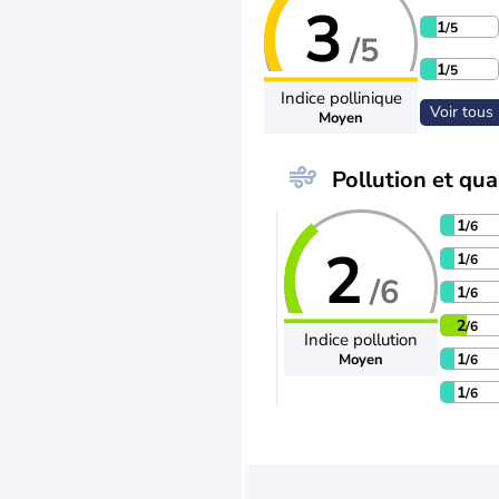
3
1
/5
/5
1
/5
Indice pollinique
Voir tous 
Moyen
Pollution et qual
1
/6
2
1
/6
/6
1
/6
2
/6
Indice pollution
1
Moyen
/6
1
/6