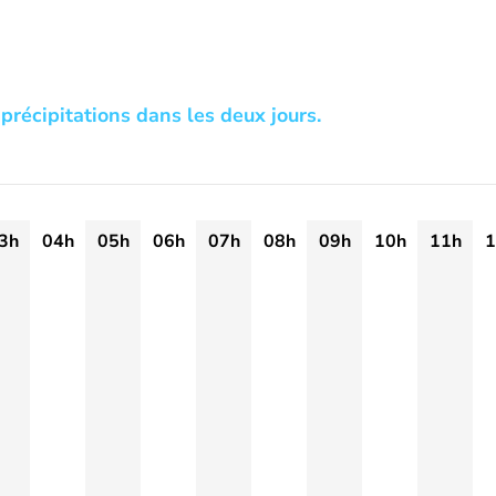
précipitations dans les deux jours.
3h
04h
05h
06h
07h
08h
09h
10h
11h
1