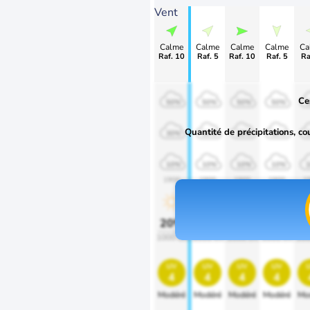
Vent
Calme
Calme
Calme
Calme
Ca
Raf. 10
Raf. 5
Raf. 10
Raf. 5
Ra
Ce
50%
50%
50%
50%
Quantité de précipitations, co
30%
30%
30%
30%
10%
10%
10%
10%
1900
1900
1900
1900
1
20%
20%
20%
20%
2
1000 lm
1000 lm
1000 lm
1000 lm
100
uv
uv
uv
uv
4
4
4
4
Modéré
Modéré
Modéré
Modéré
Mo