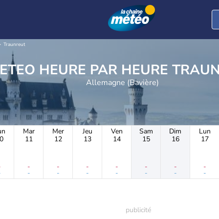
Traunreut
METEO HEURE PAR H
Allemagne (Bavière)
un
Mar
Mer
Jeu
Ven
Sam
Dim
Lun
0
11
12
13
14
15
16
17
-
-
-
-
-
-
-
-
-
-
-
-
-
-
-
-