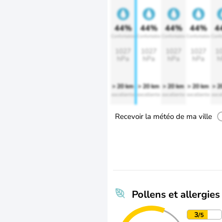
44%
44%
44%
44%
4
Confortable
Confortable
Confortable
Confortable
Confo
1027
1027
1027
1027
1
hPa
hPa
hPa
hPa
h
> 20 km
> 20 km
> 20 km
> 20 km
> 2
excellente
excellente
excellente
excellente
exce
Recevoir la météo de ma ville
Pollens et allergies
3
/5