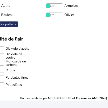
Aulne
Armoises
1
/5
Bouleau
Olivier
1
/5
les pollens
ité de l'air
Dioxyde d'azote
Dioxyde de
soufre
Monoxyde de
carbone
Ozone
Particules fines
Poussières
Données établies par
METEO CONSULT et Copernicus AMS(2026)