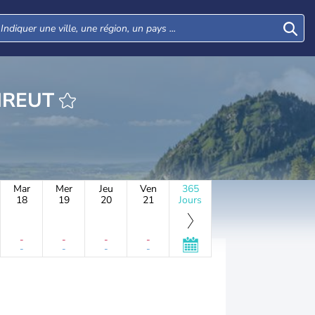
EURE TRAUNREUT
Mar
Mer
Jeu
Ven
365
18
19
20
21
Jours
-
-
-
-
-
-
-
-