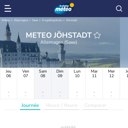
Météo
Allemagne
Saxe
Erzgebirgskreis
Jöhstadt
METEO JÖHSTADT
Allemagne (Saxe)
Jeu
Ven
Sam
Dim
Lun
Mar
Mer
J
06
07
08
09
10
11
12
-
-
-
-
-
-
-
-
-
-
-
-
-
-
Journée
Heure / Heure
Comparer