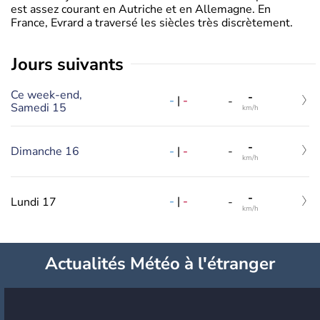
est assez courant en Autriche et en Allemagne. En
France, Evrard a traversé les siècles très discrètement.
jours suivants
Ce week-end,
-
-
|
-
-
Samedi 15
km/h
-
-
|
-
Dimanche 16
-
km/h
-
-
|
-
Lundi 17
-
km/h
Actualités Météo à l'étranger