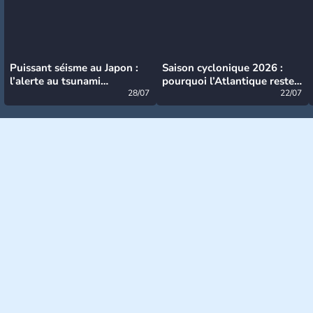
Puissant séisme au Japon :
Saison cyclonique 2026 :
l’alerte au tsunami
pourquoi l’Atlantique reste
désormais levée
28/07
très calme à ce stade ?
22/07