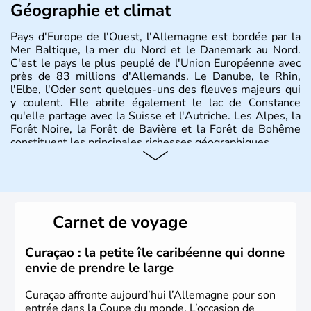
Géographie et climat
Pays d'Europe de l'Ouest, l'Allemagne est bordée par la
Mer Baltique, la mer du Nord et le Danemark au Nord.
C'est le pays le plus peuplé de l'Union Européenne avec
près de 83 millions d'Allemands. Le Danube, le Rhin,
l'Elbe, l'Oder sont quelques-uns des fleuves majeurs qui
y coulent. Elle abrite également le lac de Constance
qu'elle partage avec la Suisse et l'Autriche. Les Alpes, la
Forêt Noire, la Forêt de Bavière et la Forêt de Bohême
constituent les principales richesses géographiques.
Histoire et administration
L'Allemagne est constituée de seize régions appelées
Länder, comme la Rhénanie, la Sarre ou la Saxe,
Carnet de voyage
lesquelles bénéficient d'une grande autonomie. Le pays
peut se targuer de grands noms qu'il a vu naître dans tous
les domaines, des arts à la politique en passant par la
Curaçao : la petite île caribéenne qui donne
philosophie. Hertz, Gutenberg, Heidegger, Thomas Mann,
envie de prendre le large
Herman Hesse ou bien Hegel en font partie.
Curaçao affronte aujourd’hui l’Allemagne pour son
entrée dans la Coupe du monde. L’occasion de