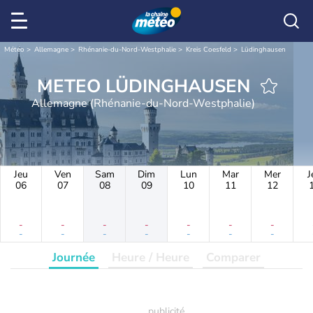
Météo
Allemagne
Rhénanie-du-Nord-Westphalie
Kreis Coesfeld
Lüdinghausen
METEO LÜDINGHAUSEN
Allemagne (Rhénanie-du-Nord-Westphalie)
Jeu
Ven
Sam
Dim
Lun
Mar
Mer
J
06
07
08
09
10
11
12
-
-
-
-
-
-
-
-
-
-
-
-
-
-
Journée
Heure / Heure
Comparer