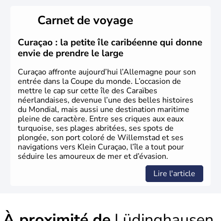
L'Allemagne est constituée de seize régions appelées
Länder, comme la Rhénanie, la Sarre ou la Saxe,
Carnet de voyage
lesquelles bénéficient d'une grande autonomie. Le pays
peut se targuer de grands noms qu'il a vu naître dans tous
les domaines, des arts à la politique en passant par la
Curaçao : la petite île caribéenne qui donne
philosophie. Hertz, Gutenberg, Heidegger, Thomas Mann,
envie de prendre le large
Herman Hesse ou bien Hegel en font partie.
Curaçao affronte aujourd’hui l’Allemagne pour son
entrée dans la Coupe du monde. L’occasion de
mettre le cap sur cette île des Caraïbes
néerlandaises, devenue l’une des belles histoires
du Mondial, mais aussi une destination maritime
pleine de caractère. Entre ses criques aux eaux
turquoise, ses plages abritées, ses spots de
plongée, son port coloré de Willemstad et ses
navigations vers Klein Curaçao, l’île a tout pour
séduire les amoureux de mer et d’évasion.
Lire l'article
À proximité de
Lüdinghausen