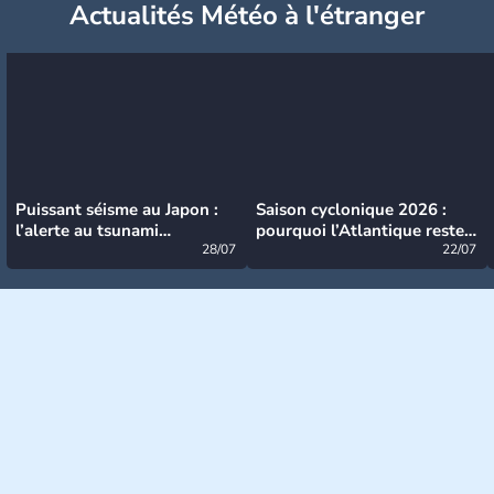
Actualités Météo à l'étranger
Puissant séisme au Japon :
Saison cyclonique 2026 :
l’alerte au tsunami
pourquoi l’Atlantique reste
désormais levée
28/07
très calme à ce stade ?
22/07