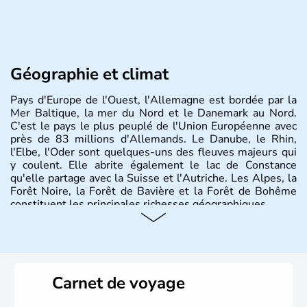
Géographie et climat
Pays d'Europe de l'Ouest, l'Allemagne est bordée par la
Mer Baltique, la mer du Nord et le Danemark au Nord.
C'est le pays le plus peuplé de l'Union Européenne avec
près de 83 millions d'Allemands. Le Danube, le Rhin,
l'Elbe, l'Oder sont quelques-uns des fleuves majeurs qui
y coulent. Elle abrite également le lac de Constance
qu'elle partage avec la Suisse et l'Autriche. Les Alpes, la
Forêt Noire, la Forêt de Bavière et la Forêt de Bohême
constituent les principales richesses géographiques.
Histoire et administration
L'Allemagne est constituée de seize régions appelées
Länder, comme la Rhénanie, la Sarre ou la Saxe,
Carnet de voyage
lesquelles bénéficient d'une grande autonomie. Le pays
peut se targuer de grands noms qu'il a vu naître dans tous