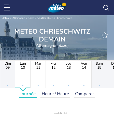
Météo
Allemagne
Saxe
Vogtlandkreis
Chrieschwitz
METEO CHRIESCHWITZ
DEMAIN
Allemagne (Saxe)
Dim
Lun
Mar
Mer
Jeu
Ven
Sam
D
09
10
11
12
13
14
15
-
-
-
-
-
-
-
-
-
-
-
-
-
-
Journée
Heure / Heure
Comparer