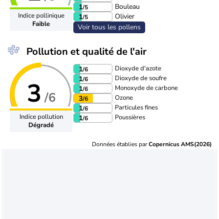
Bouleau
1
/5
Indice pollinique
Olivier
1
/5
Faible
Voir tous les pollens
Pollution et qualité de l'air
Dioxyde d'azote
1
/6
Dioxyde de soufre
1
/6
3
Monoxyde de carbone
1
/6
/6
Ozone
3
/6
Particules fines
1
/6
Indice pollution
Poussières
1
/6
Dégradé
Données établies par
Copernicus AMS(2026)