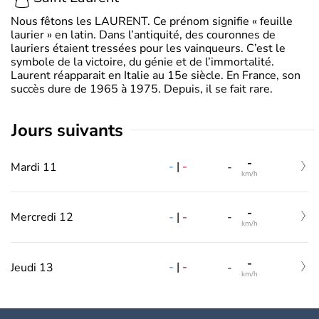
Nous fêtons les LAURENT. Ce prénom signifie « feuille
laurier » en latin. Dans l’antiquité, des couronnes de
lauriers étaient tressées pour les vainqueurs. C’est le
symbole de la victoire, du génie et de l’immortalité.
Laurent réapparait en Italie au 15e siècle. En France, son
succès dure de 1965 à 1975. Depuis, il se fait rare.
jours suivants
-
-
|
-
Mardi 11
-
km/h
-
-
|
-
Mercredi 12
-
km/h
-
-
|
-
Jeudi 13
-
km/h