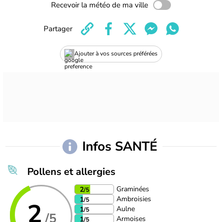
Recevoir la météo de ma ville
Partager
Ajouter à vos sources préférées
Infos SANTÉ
Pollens et allergies
Graminées
2
/5
Ambroisies
1
/5
2
Aulne
1
/5
/5
Armoises
1
/5