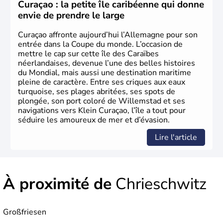
les domaines, des arts à la politique en passant par la
Curaçao : la petite île caribéenne qui donne
philosophie. Hertz, Gutenberg, Heidegger, Thomas Mann,
envie de prendre le large
Herman Hesse ou bien Hegel en font partie.
Curaçao affronte aujourd’hui l’Allemagne pour son
entrée dans la Coupe du monde. L’occasion de
mettre le cap sur cette île des Caraïbes
néerlandaises, devenue l’une des belles histoires
du Mondial, mais aussi une destination maritime
pleine de caractère. Entre ses criques aux eaux
turquoise, ses plages abritées, ses spots de
plongée, son port coloré de Willemstad et ses
navigations vers Klein Curaçao, l’île a tout pour
séduire les amoureux de mer et d’évasion.
Lire l'article
À proximité de
Chrieschwitz
Großfriesen