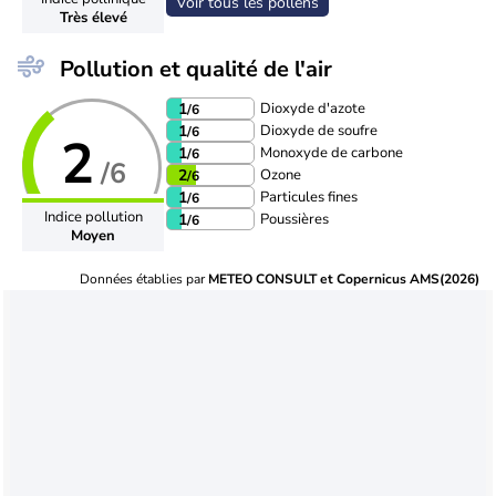
Voir tous les pollens
Très élevé
Pollution et qualité de l'air
Dioxyde d'azote
1
/6
Dioxyde de soufre
1
/6
2
Monoxyde de carbone
1
/6
/6
Ozone
2
/6
Particules fines
1
/6
Indice pollution
Poussières
1
/6
Moyen
Données établies par
METEO CONSULT et Copernicus AMS(2026)