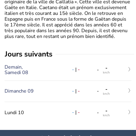
originaire de la ville de Caillatia ». Cette ville est devenue
Gaëte en Italie. Caetano était un prénom exclusivement
italien et très courant au 15è siècle. On le retrouve en
Espagne puis en France sous la forme de Gaëtan depuis
le 17ème siècle. Il est apprécié dans les années 60 et
très populaire dans les années 90. Depuis, il est devenu
plus rare, tout en restant un prénom bien identifié.
jours suivants
Demain,
-
-
|
-
-
Samedi 08
km/h
-
-
|
-
Dimanche 09
-
km/h
-
-
|
-
Lundi 10
-
km/h