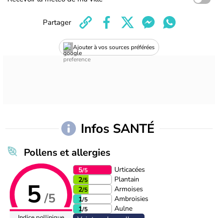
Partager
Ajouter à vos sources préférées
Infos SANTÉ
Pollens et allergies
Urticacées
5
/5
Plantain
2
/5
5
Armoises
2
/5
/5
Ambroisies
1
/5
Aulne
1
/5
Indice pollinique