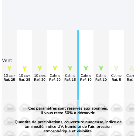
Vent
10
10
10
Calme
Calme
Calme
Calme
Calme
Calm
km/h
km/h
km/h
Raf. 25
Raf. 25
Raf. 20
Raf. 20
Raf. 15
Raf. 10
Raf. 10
Raf. 5
Raf. 
Ces paramètres sont réservés aux abonnés.
50%
50%
50%
50%
50%
50%
50%
50%
50%
Il vous reste 50% à découvrir:
Quantité de précipitations, couverture nuageuse, indice de
30%
30%
30%
30%
30%
30%
30%
30%
30%
luminosité, indice UV, humidité de l'air, pression
atmosphérique et visibilité.