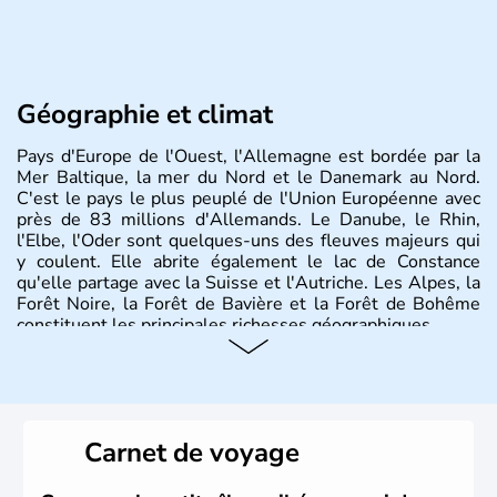
Géographie et climat
Pays d'Europe de l'Ouest, l'Allemagne est bordée par la
Mer Baltique, la mer du Nord et le Danemark au Nord.
C'est le pays le plus peuplé de l'Union Européenne avec
près de 83 millions d'Allemands. Le Danube, le Rhin,
l'Elbe, l'Oder sont quelques-uns des fleuves majeurs qui
y coulent. Elle abrite également le lac de Constance
qu'elle partage avec la Suisse et l'Autriche. Les Alpes, la
Forêt Noire, la Forêt de Bavière et la Forêt de Bohême
constituent les principales richesses géographiques.
Histoire et administration
L'Allemagne est constituée de seize régions appelées
Länder, comme la Rhénanie, la Sarre ou la Saxe,
Carnet de voyage
lesquelles bénéficient d'une grande autonomie. Le pays
peut se targuer de grands noms qu'il a vu naître dans tous
les domaines, des arts à la politique en passant par la