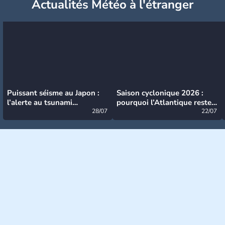
Actualités Météo à l'étranger
Puissant séisme au Japon :
Saison cyclonique 2026 :
l’alerte au tsunami
pourquoi l’Atlantique reste
désormais levée
28/07
très calme à ce stade ?
22/07