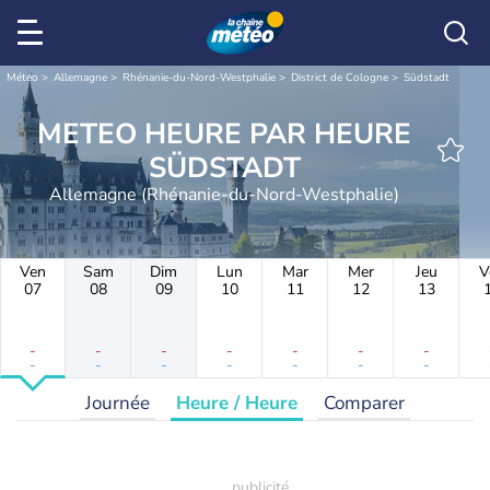
Météo
Allemagne
Rhénanie-du-Nord-Westphalie
District de Cologne
Südstadt
METEO HEURE PAR HEURE
SÜDSTADT
Allemagne (Rhénanie-du-Nord-Westphalie)
Ven
Sam
Dim
Lun
Mar
Mer
Jeu
V
07
08
09
10
11
12
13
-
-
-
-
-
-
-
-
-
-
-
-
-
-
Journée
Heure / Heure
Comparer