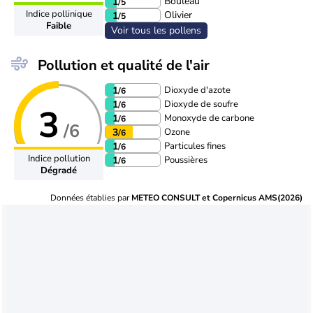
Bouleau
1
/5
Indice pollinique
Olivier
1
/5
Faible
Voir tous les pollens
Pollution et qualité de l'air
Dioxyde d'azote
1
/6
Dioxyde de soufre
1
/6
3
Monoxyde de carbone
1
/6
/6
Ozone
3
/6
Particules fines
1
/6
Indice pollution
Poussières
1
/6
Dégradé
Données établies par
METEO CONSULT et Copernicus AMS(2026)