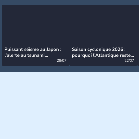
Puissant séisme au Japon :
Saison cyclonique 2026 :
l’alerte au tsunami
pourquoi l’Atlantique reste
désormais levée
28/07
très calme à ce stade ?
22/07