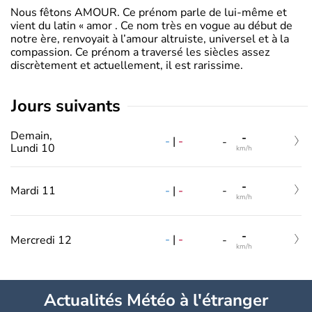
Nous fêtons AMOUR. Ce prénom parle de lui-même et
vient du latin « amor . Ce nom très en vogue au début de
notre ère, renvoyait à l’amour altruiste, universel et à la
compassion. Ce prénom a traversé les siècles assez
discrètement et actuellement, il est rarissime.
jours suivants
Demain,
-
-
|
-
-
Lundi 10
km/h
-
-
|
-
Mardi 11
-
km/h
-
-
|
-
Mercredi 12
-
km/h
Actualités Météo à l'étranger