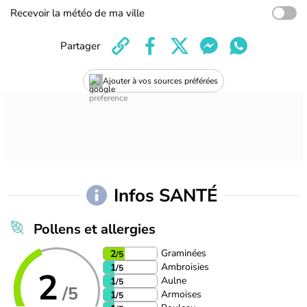
Recevoir la météo de ma ville
Partager
Ajouter à vos sources préférées
Infos SANTÉ
Pollens et allergies
Graminées
2
/5
Ambroisies
1
/5
2
Aulne
1
/5
/5
Armoises
1
/5