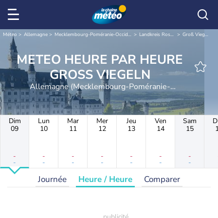
Météo
Allemagne
Mecklembourg-Poméranie-Occidentale
Landkreis Rostock
Groß Viegeln
METEO HEURE PAR HEURE
GROSS VIEGELN
Allemagne (Mecklembourg-Poméranie-
Occidentale)
Dim
Lun
Mar
Mer
Jeu
Ven
Sam
D
09
10
11
12
13
14
15
-
-
-
-
-
-
-
-
-
-
-
-
-
-
Journée
Heure / Heure
Comparer