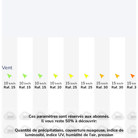
Vent
10
10
10
10
15
15
15
15
15
km/h
km/h
km/h
km/h
km/h
km/h
km/h
km/h
km/
Raf. 15
Raf. 15
Raf. 15
Raf. 20
Raf. 25
Raf. 25
Raf. 30
Raf. 30
Raf. 3
Ces paramètres sont réservés aux abonnés.
50%
50%
50%
50%
50%
50%
50%
50%
50%
Il vous reste 50% à découvrir:
Quantité de précipitations, couverture nuageuse, indice de
30%
30%
30%
30%
30%
30%
30%
30%
30%
luminosité, indice UV, humidité de l'air, pression