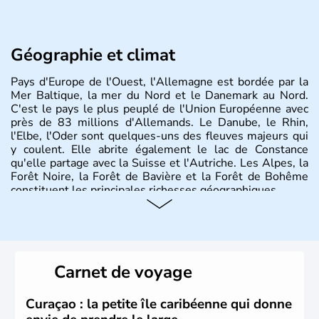
Géographie et climat
Pays d'Europe de l'Ouest, l'Allemagne est bordée par la
Mer Baltique, la mer du Nord et le Danemark au Nord.
C'est le pays le plus peuplé de l'Union Européenne avec
près de 83 millions d'Allemands. Le Danube, le Rhin,
l'Elbe, l'Oder sont quelques-uns des fleuves majeurs qui
y coulent. Elle abrite également le lac de Constance
qu'elle partage avec la Suisse et l'Autriche. Les Alpes, la
Forêt Noire, la Forêt de Bavière et la Forêt de Bohême
constituent les principales richesses géographiques.
Histoire et administration
L'Allemagne est constituée de seize régions appelées
Länder, comme la Rhénanie, la Sarre ou la Saxe,
Carnet de voyage
lesquelles bénéficient d'une grande autonomie. Le pays
peut se targuer de grands noms qu'il a vu naître dans tous
les domaines, des arts à la politique en passant par la
Curaçao : la petite île caribéenne qui donne
philosophie. Hertz, Gutenberg, Heidegger, Thomas Mann,