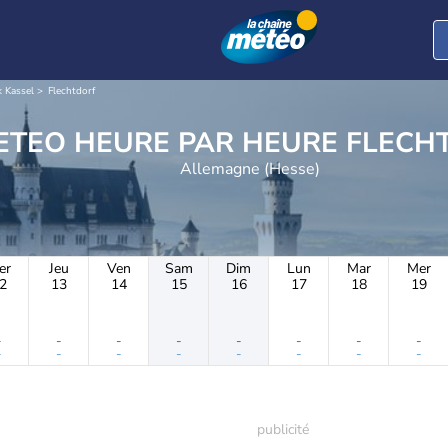
k Kassel
Flechtdorf
METEO HEURE PAR H
Allemagne (Hesse)
er
Jeu
Ven
Sam
Dim
Lun
Mar
Mer
2
13
14
15
16
17
18
19
-
-
-
-
-
-
-
-
-
-
-
-
-
-
-
-