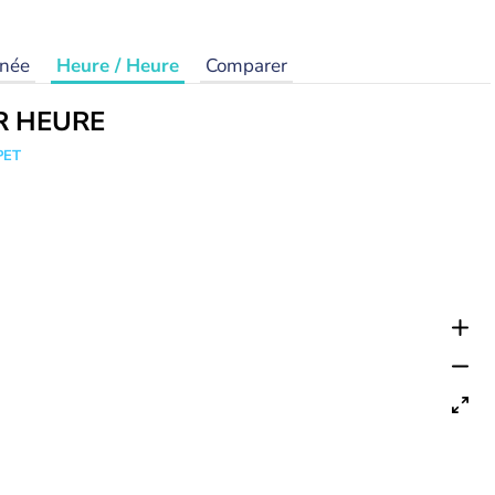
rnée
Heure / Heure
Comparer
R HEURE
PET