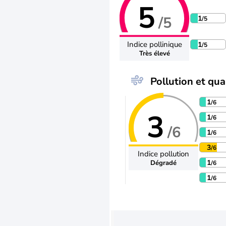
5
/5
1
/5
Indice pollinique
1
/5
Très élevé
Pollution et qual
1
/6
3
1
/6
/6
1
/6
3
/6
Indice pollution
1
Dégradé
/6
1
/6