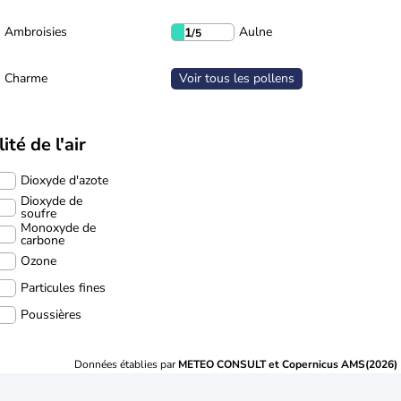
Ambroisies
Aulne
1
/5
Charme
Voir tous les pollens
ité de l'air
Dioxyde d'azote
Dioxyde de
soufre
Monoxyde de
carbone
Ozone
Particules fines
Poussières
Données établies par
METEO CONSULT et Copernicus AMS(2026)