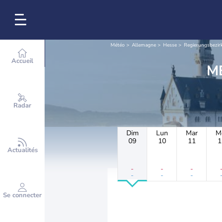
Météo
Allemagne
Hesse
Regierungsbezir
Accueil
Radar
Dim
Lun
Mar
M
09
10
11
1
Actualités
-
-
-
-
-
-
Se connecter