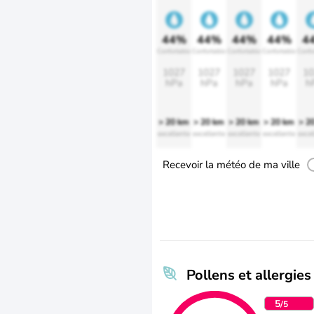
44%
44%
44%
44%
4
Confortable
Confortable
Confortable
Confortable
Confo
1027
1027
1027
1027
10
hPa
hPa
hPa
hPa
h
> 20 km
> 20 km
> 20 km
> 20 km
> 2
excellente
excellente
excellente
excellente
excel
Recevoir la météo de ma ville
Pollens et allergies
5
/5