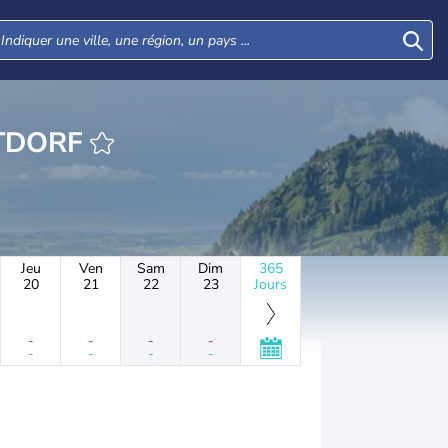
EURE FLECHTDORF
Jeu
Ven
Sam
Dim
365
20
21
22
23
Jours
-
-
-
-
-
-
-
-