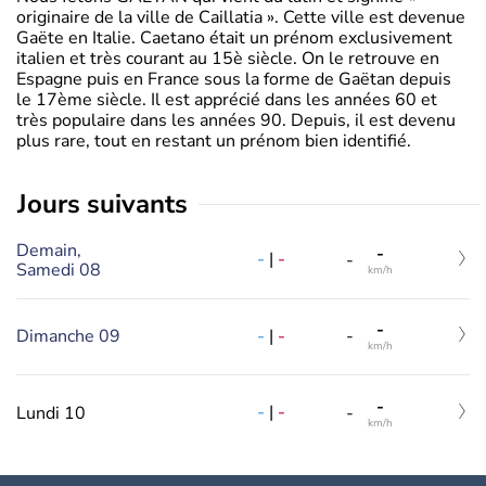
originaire de la ville de Caillatia ». Cette ville est devenue
Gaëte en Italie. Caetano était un prénom exclusivement
italien et très courant au 15è siècle. On le retrouve en
Espagne puis en France sous la forme de Gaëtan depuis
le 17ème siècle. Il est apprécié dans les années 60 et
très populaire dans les années 90. Depuis, il est devenu
plus rare, tout en restant un prénom bien identifié.
jours suivants
Demain,
-
-
|
-
-
Samedi 08
km/h
-
-
|
-
Dimanche 09
-
km/h
-
-
|
-
Lundi 10
-
km/h