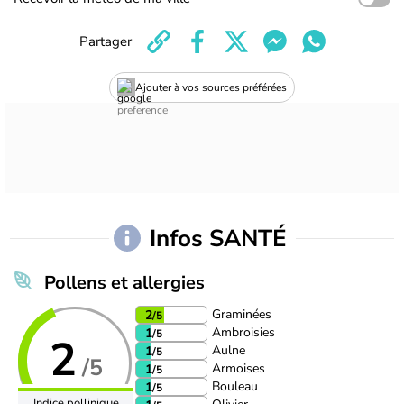
Partager
Ajouter à vos sources préférées
Infos SANTÉ
Pollens et allergies
Graminées
2
/5
Ambroisies
1
/5
2
Aulne
1
/5
/5
Armoises
1
/5
Bouleau
1
/5
Indice pollinique