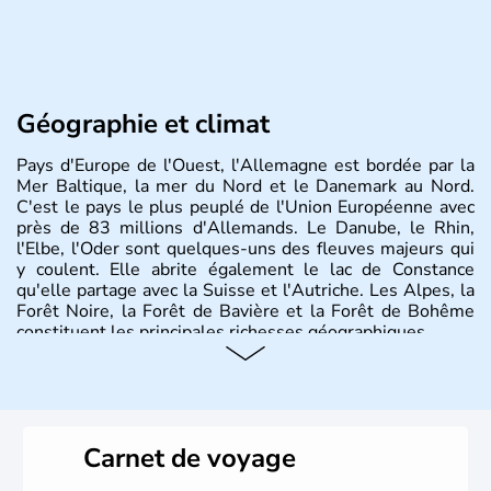
Géographie et climat
Pays d'Europe de l'Ouest, l'Allemagne est bordée par la
Mer Baltique, la mer du Nord et le Danemark au Nord.
C'est le pays le plus peuplé de l'Union Européenne avec
près de 83 millions d'Allemands. Le Danube, le Rhin,
l'Elbe, l'Oder sont quelques-uns des fleuves majeurs qui
y coulent. Elle abrite également le lac de Constance
qu'elle partage avec la Suisse et l'Autriche. Les Alpes, la
Forêt Noire, la Forêt de Bavière et la Forêt de Bohême
constituent les principales richesses géographiques.
Histoire et administration
L'Allemagne est constituée de seize régions appelées
Länder, comme la Rhénanie, la Sarre ou la Saxe,
Carnet de voyage
lesquelles bénéficient d'une grande autonomie. Le pays
peut se targuer de grands noms qu'il a vu naître dans tous