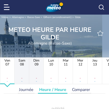
Météo
Allemagne
Basse-Saxe
Gifhorn (arrondissement)
Gilde
METEO HEURE PAR HEURE
GILDE
Allemagne (Basse-Saxe)
Ven
Sam
Dim
Lun
Mar
Mer
Jeu
V
07
08
09
10
11
12
13
-
-
-
-
-
-
-
-
-
-
-
-
-
-
Journée
Heure / Heure
Comparer