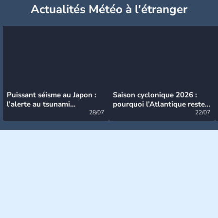
Actualités Météo à l'étranger
Puissant séisme au Japon :
Saison cyclonique 2026 :
l’alerte au tsunami
pourquoi l’Atlantique reste
désormais levée
28/07
très calme à ce stade ?
22/07