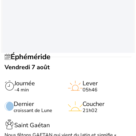
Éphéméride
Vendredi 7 août
Journée
Lever
-4 min
05h46
Dernier
Coucher
croissant de Lune
21h02
Saint Gaétan
Nous fêtons GAETAN qui vient du latin et signifie «