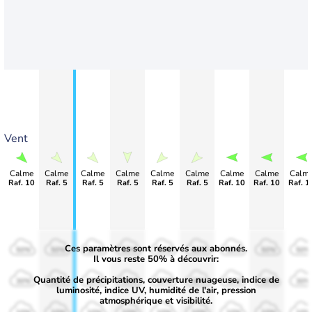
Vent
Calme
Calme
Calme
Calme
Calme
Calme
Calme
Calme
Calm
Raf. 10
Raf. 5
Raf. 5
Raf. 5
Raf. 5
Raf. 5
Raf. 10
Raf. 10
Raf. 1
Ces paramètres sont réservés aux abonnés.
50%
50%
50%
50%
50%
50%
50%
50%
50%
Il vous reste 50% à découvrir:
Quantité de précipitations, couverture nuageuse, indice de
30%
30%
30%
30%
30%
30%
30%
30%
30%
luminosité, indice UV, humidité de l'air, pression
atmosphérique et visibilité.