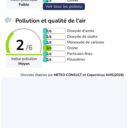
Olivier
1
/5
Faible
Voir tous les pollens
Pollution et qualité de l'air
Dioxyde d'azote
1
/6
Dioxyde de soufre
1
/6
2
Monoxyde de carbone
1
/6
/6
Ozone
2
/6
Particules fines
1
/6
Indice pollution
Poussières
1
/6
Moyen
Données établies par
METEO CONSULT et Copernicus AMS(2026)