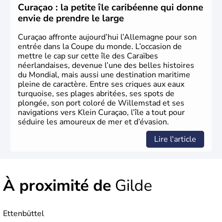
les domaines, des arts à la politique en passant par la
Curaçao : la petite île caribéenne qui donne
philosophie. Hertz, Gutenberg, Heidegger, Thomas Mann,
envie de prendre le large
Herman Hesse ou bien Hegel en font partie.
Curaçao affronte aujourd’hui l’Allemagne pour son
entrée dans la Coupe du monde. L’occasion de
mettre le cap sur cette île des Caraïbes
néerlandaises, devenue l’une des belles histoires
du Mondial, mais aussi une destination maritime
pleine de caractère. Entre ses criques aux eaux
turquoise, ses plages abritées, ses spots de
plongée, son port coloré de Willemstad et ses
navigations vers Klein Curaçao, l’île a tout pour
séduire les amoureux de mer et d’évasion.
Lire l'article
À proximité de
Gilde
Ettenbüttel