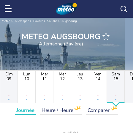
Météo
Allemagne
Bavière
Souabe
Augsbourg
METEO AUGSBOURG
Allemagne (Bavière)
Dim
Lun
Mar
Mer
Jeu
Ven
Sam
D
09
10
11
12
13
14
15
-
-
-
-
-
-
-
-
-
-
-
-
-
-
Journée
Heure / Heure
Comparer