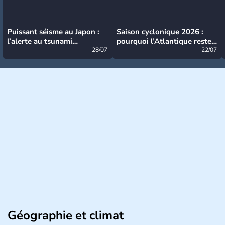
Puissant séisme au Japon :
Saison cyclonique 2026 :
l’alerte au tsunami
pourquoi l’Atlantique reste
désormais levée
28/07
très calme à ce stade ?
22/07
Géographie et climat