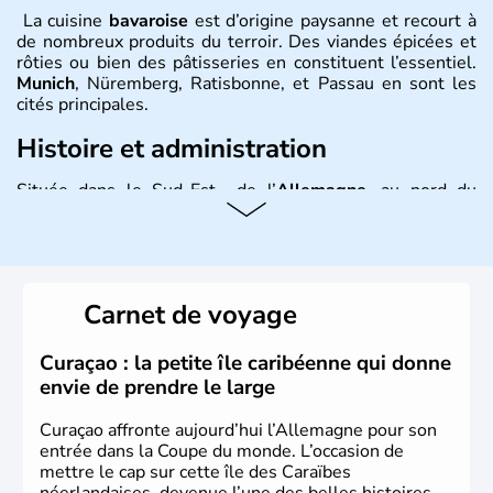
La cuisine
bavaroise
est d’origine paysanne et recourt à
de nombreux produits du terroir. Des viandes épicées et
rôties ou bien des pâtisseries en constituent l’essentiel.
Munich
, Nüremberg, Ratisbonne, et Passau en sont les
cités principales.
Histoire et administration
Située dans le Sud-Est de l’
Allemagne
, au nord du
Danube
, la
Bavière
fait partie des seize
Länder
. La
population y est supérieure à 6 millions et parle
l’allemand, langue officielle, mais aussi le dialecte
local, le
bavarois
. Contrairement au Nord de l’Allemagne,
le sud du pays est largement catholique et plutôt
Carnet de voyage
conservateur.
Curaçao : la petite île caribéenne qui donne
envie de prendre le large
Curaçao affronte aujourd’hui l’Allemagne pour son
entrée dans la Coupe du monde. L’occasion de
mettre le cap sur cette île des Caraïbes