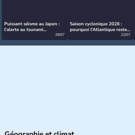
Puissant séisme au Japon :
Saison cyclonique 2026 :
l’alerte au tsunami
pourquoi l’Atlantique reste
désormais levée
28/07
très calme à ce stade ?
22/07
Géographie et climat