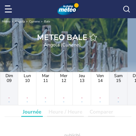
Météo
Angola
Cunene
Bale
METEO BALE
Angola (Cunene)
Dim
Lun
Mar
Mer
Jeu
Ven
Sam
D
09
10
11
12
13
14
15
-
-
-
-
-
-
-
-
-
-
-
-
-
-
Journée
Heure / Heure
Comparer