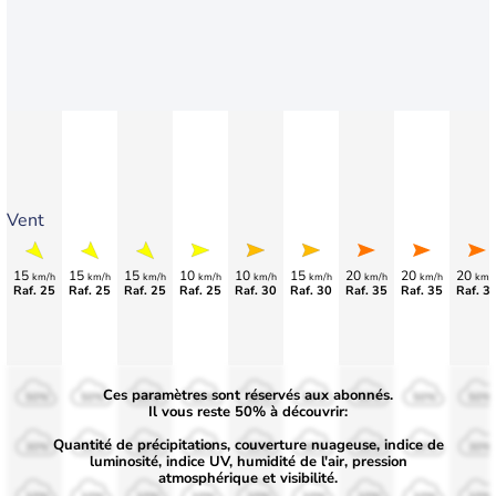
Vent
15
15
15
10
10
15
20
20
20
km/h
km/h
km/h
km/h
km/h
km/h
km/h
km/h
km/
Raf. 25
Raf. 25
Raf. 25
Raf. 25
Raf. 30
Raf. 30
Raf. 35
Raf. 35
Raf. 3
Ces paramètres sont réservés aux abonnés.
50%
50%
50%
50%
50%
50%
50%
50%
50%
Il vous reste 50% à découvrir:
Quantité de précipitations, couverture nuageuse, indice de
30%
30%
30%
30%
30%
30%
30%
30%
30%
luminosité, indice UV, humidité de l'air, pression
atmosphérique et visibilité.