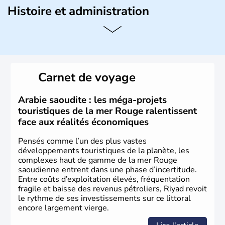
Histoire et administration
Limitrophe du Koweit, de la Jordanie ou bien encore du
Qatar, le pays tire son nom de Mohammed ben Saoud,
fondateur du premier état saoudien en 1744. La
population y est estimée à plus de 27 millions
d'habitants. Le climat de l'Arabie Saoudite est désertique
Carnet de voyage
avec des températures diurnes très élevées, chutant
fortement la nuit. L'islam sunnite est la religion d'Etat du
Royaume. La Constitution du pays se fonde sur le Coran
Arabie saoudite : les méga-projets
et la Sunna.
touristiques de la mer Rouge ralentissent
face aux réalités économiques
Pensés comme l’un des plus vastes
développements touristiques de la planète, les
complexes haut de gamme de la mer Rouge
saoudienne entrent dans une phase d’incertitude.
Entre coûts d’exploitation élevés, fréquentation
fragile et baisse des revenus pétroliers, Riyad revoit
le rythme de ses investissements sur ce littoral
encore largement vierge.