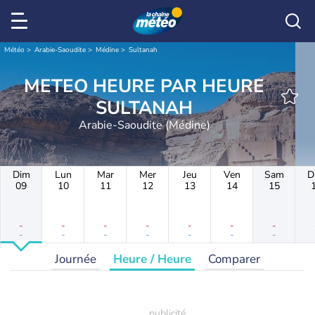
Météo
Arabie-Saoudite
Médine
Sultanah
METEO HEURE PAR HEURE
SULTANAH
Arabie-Saoudite (Médine)
Dim
Lun
Mar
Mer
Jeu
Ven
Sam
D
09
10
11
12
13
14
15
-
-
-
-
-
-
-
-
-
-
-
-
-
-
Journée
Heure / Heure
Comparer