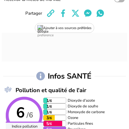
Partager
Ajouter à vos sources préférées
Infos SANTÉ
Pollution et qualité de l'air
Dioxyde d'azote
1
/6
6
Dioxyde de soufre
1
/6
Monoxyde de carbone
1
/6
/6
Ozone
3
/6
Particules fines
5
/6
Indice pollution