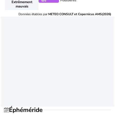
Poussières
6
/6
Extrêmement
mauvais
Données établies par
METEO CONSULT et Copernicus AMS(2026)
Éphéméride