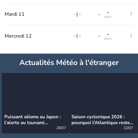
-
-
|
-
Mardi 11
-
km/h
-
-
|
-
Mercredi 12
-
km/h
Actualités Météo à l'étranger
Puissant séisme au Japon :
Saison cyclonique 2026 :
l’alerte au tsunami
pourquoi l’Atlantique reste
désormais levée
28/07
très calme à ce stade ?
22/07