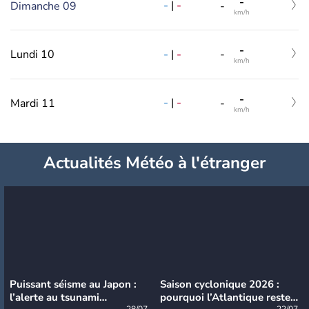
-
-
|
-
Dimanche 09
-
km/h
-
-
|
-
Lundi 10
-
km/h
-
-
|
-
Mardi 11
-
km/h
Actualités Météo à l'étranger
Puissant séisme au Japon :
Saison cyclonique 2026 :
l’alerte au tsunami
pourquoi l’Atlantique reste
28/07
22/07