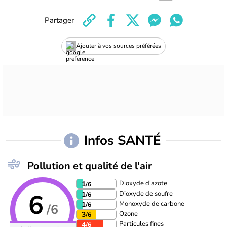
Partager
Ajouter à vos sources préférées
Infos SANTÉ
Pollution et qualité de l'air
Dioxyde d'azote
1
/6
6
Dioxyde de soufre
1
/6
Monoxyde de carbone
1
/6
/6
Ozone
3
/6
Particules fines
4
/6