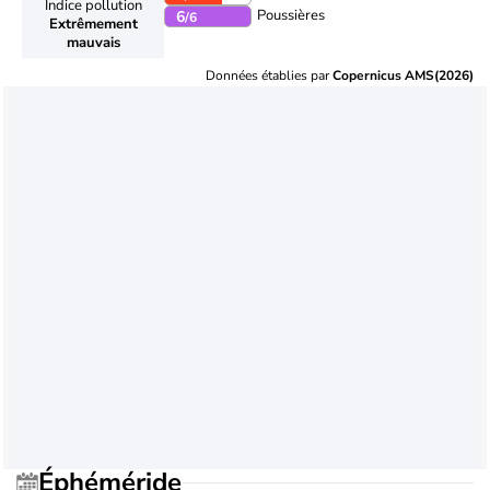
Indice pollution
Poussières
6
/6
Extrêmement
mauvais
Données établies par
Copernicus AMS(2026)
Éphéméride