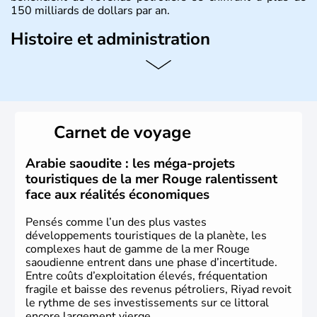
150 milliards de dollars par an.
Histoire et administration
Limitrophe du Koweit, de la Jordanie ou bien encore du
Qatar, le pays tire son nom de Mohammed ben Saoud,
fondateur du premier état saoudien en 1744. La
population y est estimée à plus de 27 millions
d'habitants. Le climat de l'Arabie Saoudite est désertique
Carnet de voyage
avec des températures diurnes très élevées, chutant
fortement la nuit. L'islam sunnite est la religion d'Etat du
Royaume. La Constitution du pays se fonde sur le Coran
Arabie saoudite : les méga-projets
et la Sunna.
touristiques de la mer Rouge ralentissent
face aux réalités économiques
Pensés comme l’un des plus vastes
développements touristiques de la planète, les
complexes haut de gamme de la mer Rouge
saoudienne entrent dans une phase d’incertitude.
Entre coûts d’exploitation élevés, fréquentation
fragile et baisse des revenus pétroliers, Riyad revoit
le rythme de ses investissements sur ce littoral
encore largement vierge.