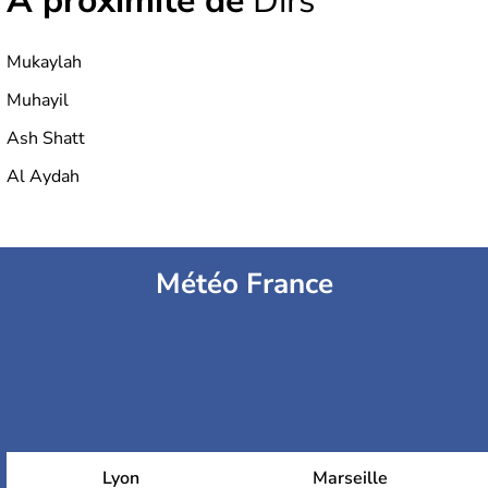
À proximité de
Dirs
Mukaylah
Muhayil
Ash Shatt
Al Aydah
Météo France
Lyon
Marseille