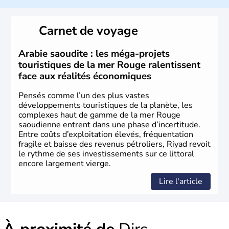
fondateur du premier état saoudien en 1744. La
population y est estimée à plus de 27 millions
d'habitants. Le climat de l'Arabie Saoudite est désertique
Carnet de voyage
avec des températures diurnes très élevées, chutant
fortement la nuit. L'islam sunnite est la religion d'Etat du
Royaume. La Constitution du pays se fonde sur le Coran
Arabie saoudite : les méga-projets
et la Sunna.
touristiques de la mer Rouge ralentissent
face aux réalités économiques
Pensés comme l’un des plus vastes
développements touristiques de la planète, les
complexes haut de gamme de la mer Rouge
saoudienne entrent dans une phase d’incertitude.
Entre coûts d’exploitation élevés, fréquentation
fragile et baisse des revenus pétroliers, Riyad revoit
le rythme de ses investissements sur ce littoral
encore largement vierge.
Lire l'article