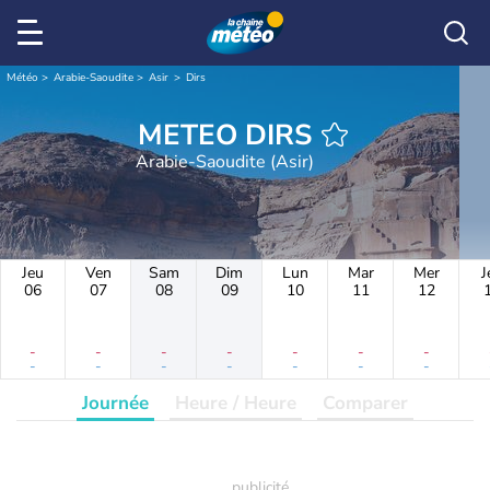
Météo
Arabie-Saoudite
Asir
Dirs
METEO DIRS
Arabie-Saoudite (Asir)
Jeu
Ven
Sam
Dim
Lun
Mar
Mer
J
06
07
08
09
10
11
12
-
-
-
-
-
-
-
-
-
-
-
-
-
-
Journée
Heure / Heure
Comparer